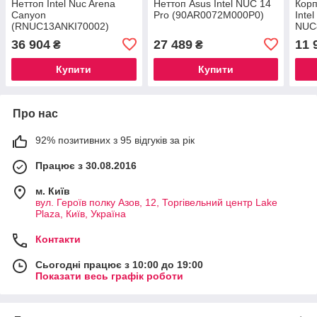
Неттоп Intel Nuc Arena
Неттоп Asus Intel NUC 14
Корп
Canyon
Pro (90AR0072M000P0)
Inte
(RNUC13ANKI70002)
NUC
36 904
27 489
11 
₴
₴
Купити
Купити
Про нас
92% позитивних з 95 відгуків за рік
Працює з 30.08.2016
м. Київ
вул. Героїв полку Азов, 12, Торгівельний центр Lake
Plaza, Київ, Україна
Контакти
Сьогодні працює з 10:00 до 19:00
Показати весь графік роботи