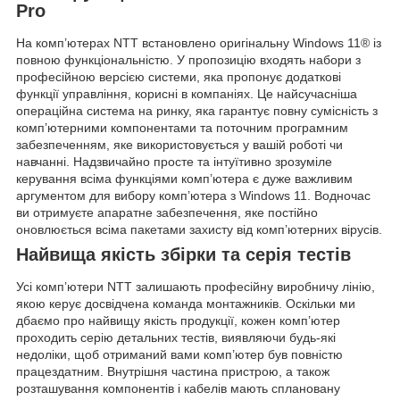
Pro
На комп’ютерах NTT встановлено оригінальну Windows 11® із
повною функціональністю. У пропозицію входять набори з
професійною версією системи, яка пропонує додаткові
функції управління, корисні в компаніях. Це найсучасніша
операційна система на ринку, яка гарантує повну сумісність з
комп’ютерними компонентами та поточним програмним
забезпеченням, яке використовується у вашій роботі чи
навчанні. Надзвичайно просте та інтуїтивно зрозуміле
керування всіма функціями комп’ютера є дуже важливим
аргументом для вибору комп’ютера з Windows 11. Водночас
ви отримуєте апаратне забезпечення, яке постійно
оновлюється всіма пакетами захисту від комп’ютерних вірусів.
Найвища якість збірки та серія тестів
Усі комп’ютери NTT залишають професійну виробничу лінію,
якою керує досвідчена команда монтажників. Оскільки ми
дбаємо про найвищу якість продукції, кожен комп’ютер
проходить серію детальних тестів, виявляючи будь-які
недоліки, щоб отриманий вами комп’ютер був повністю
працездатним. Внутрішня частина пристрою, а також
розташування компонентів і кабелів мають сплановану