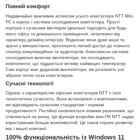
Повний комфорт
Надзвичайно важливим аспектом усього комп’ютера NTT Mini
PC є корпус і система охолодження комп’ютера. Прості
корпуси з сучасним виглядом ідеально підходять для будь-
якого офісу та домашнього приміщення, незалежно від
характеру дизайну інтер'єру. Водночас вони дуже міцні та
зручні у використанні, пропонують легкий доступ до повного
спектру комунікаційних та аудіопортів. Комплексна система
охолодження включає вентилятори, які охолоджують
компоненти, що піддаються впливу найвищих температур.
Сам корпус має додаткові вентилятори, які розсіюють усе
зібране тепло поза комп’ютером.
Сучасні технології
Однією з характеристик офісних комп’ютерів NTT є їхня
технологічна сучасність. Вони встановлені з компонентами,
які відповідають сучасним стандартам і нормам
продуктивності. Постійно оновлюється новими рішеннями, що
з’являються на ринку. Ця функція розробки міні-ПК NTT надає
користувачам більше можливостей. Це також сприяє розвитку
вас і вашої компанії.
100% функціональність із Windows 11