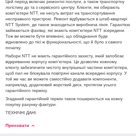
Цей період включає ремонтні послуги, а також транспортну
логістику до та з сервісного центру. Клієнти, які обирають
комп'ютери NTT, не несуть витрат на транспортування
несправного пристрою. Ремонт відбувається в штаб-квартирі
NTT System, де також знаходиться виробнича лінія. Гарантією
займаються фахівці, які знають комп'ютери NTT зсередини.
Тож ви можете бути впевнені, що обладнання буде
відновлено до тієї ж функціональності, що й було з самого
початку.
Набори NTT не мають гарантійного захисту, який запобігає
відкриванню корпусу комп’ютера. Це дозволяє кожному
клієнту забезпечити чистоту внутрішньої частини комп'ютера,
щоб пил не блокувала повітряні канали всередині корпусу. У
той же час ви можете самостійно додавати компоненти,
наприклад, додатковий жорсткий диск, протягом усього
гарантійного терміну.
Згаданий гарантійний термін також поширюється на кожну
покупку рахунку-фактури.
ТЕХНІЧНІ ДАНІ:
Приховати