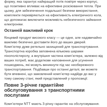
форму, яка гарантує найкращий потік повітря через корпус,
що позитивно впливає на ефективне розсіювання тепла. При
цьому, для забезпечення подальшої безпеки використання,
комплекти перевіряються на ефективність електричного кола,
що допомагає виключити можливість небезпечного займання
електроніки.
Останній важливий крок
Кінцевий продукт високого класу — це одне, але надзвичайно
важливо безпечно доставити його до ваших дверей.
Комп’ютер дуже ретельно захищений для транспортування.
Транспортна коробка заповнена кількома шарами
пінополістиролу, а внутрішня частина комп’ютера, залежно від
ваших потреб, має додаткове наповнення для усунення
пошкоджень, які можуть виникнути під час необережного
транспортування. Подбавши про останні деталі, ви можете
бути впевнені, що замовлений комп’ютер надійде до вас у
тому самому стані, який представлений у пропозиції.
Повне 3-річне гарантійне
обслуговування з транспортними
послугами
Комп'ютери NTT мають 3-річну гарантію на обслуговування.