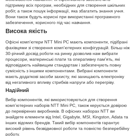
підтримку всіх програм, необхідних для створення шкільних
робіт, а також пошук інформації, яка збагатить знання учня.
Вони також будуть корисні при використанні програмного
забезпечення, корисного під час навчання.
Висока якість
Офісні комп'ютери NTT Mini PC мають компоненти, підібрані
фахівцями зі створення комп'ютерних конфігурацій. Більш ніж
30-річний досвід роботи на ринку дозволив нам вибрати
процесори, материнські плати та оперативну пам'ять, які
відповідають найвищим стандартам і забезпечують повну
сумісність з іншими компонентами. Вибрані компоненти
мають додаткові засоби захисту, які захищають електроніку
від негативного впливу стрибків напруги або перегріву.
Надійний
Вибір компонентів, які використовуються для створення
комп’ютерних наборів NTT Mini PC, також керується довірою
до перевірених виробників. В офісних наборах NTT ви
знайдете елементи від Intel, Gigabyte, MSI, Kingston, Adata та
інших відомих брендів. Такий вибір компонентів гарантує
високий рівень безвідмовної роботи та повністю безперебійну
роботу.