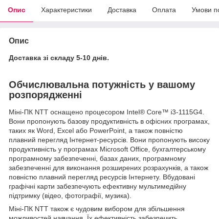
Опис
Характеристики
Доставка
Оплата
Умови п
Опис
Доставка зі складу 5-10 днів.
Обчислювальна потужність у вашому
розпорядженні
Міні-ПК NTT оснащено процесором Intel® Core™ i3-1115G4.
Вони пропонують базову продуктивність в офісних програмах,
таких як Word, Excel або PowerPoint, а також повністю
плавний перегляд Інтернет-ресурсів. Вони пропонують високу
продуктивність у програмах Microsoft Office, бухгалтерському
програмному забезпеченні, базах даних, програмному
забезпеченні для виконання розширених розрахунків, а також
повністю плавний перегляд ресурсів Інтернету. Вбудовані
графічні карти забезпечують ефективну мультимедійну
підтримку (відео, фотографії, музика).
Міні-ПК NTT також є чудовим вибором для збільшення
можливостей навчання. Їх ефективність забезпечить