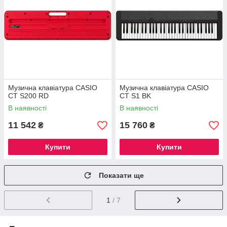
Музична клавіатура CASIO
Музична клавіатура CASIO
CT S200 RD
CT S1 BK
В наявності
В наявності
11 542
15 760
₴
₴
Купити
Купити
Показати ще
1
/ 7