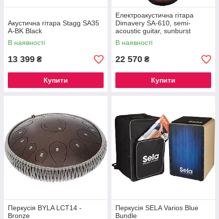
Електроакустична гітара
Акустична гітара Stagg SA35
Dimavery SA-610, semi-
A-BK Black
acoustic guitar, sunburst
В наявності
В наявності
13 399
22 570
₴
₴
Купити
Купити
Перкусія BYLA LCT14 -
Перкусія SELA Varios Blue
Bronze
Bundle