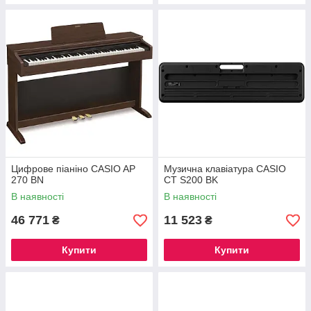
Цифрове піаніно CASIO AP
Музична клавіатура CASIO
270 BN
CT S200 BK
В наявності
В наявності
46 771
11 523
₴
₴
Купити
Купити