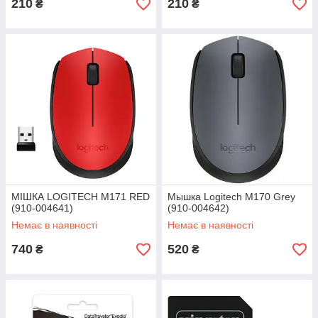
210
210
₴
₴
МІШКА LOGITECH M171 RED
Мышка Logitech M170 Grey
(910-004641)
(910-004642)
Немає в наявності
Немає в наявності
740
520
₴
₴