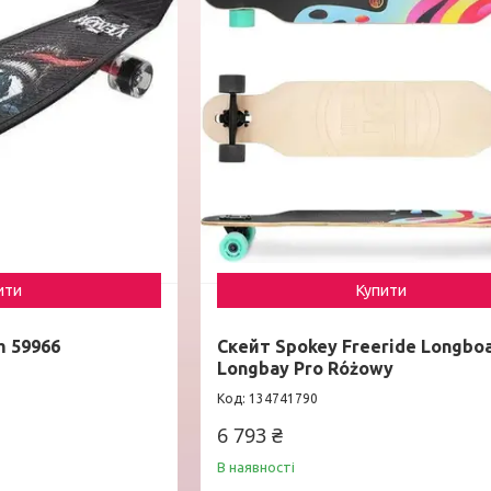
ити
Купити
m 59966
Скейт Spokey Freeride Longbo
Longbay Pro Różowy
134741790
6 793 ₴
В наявності