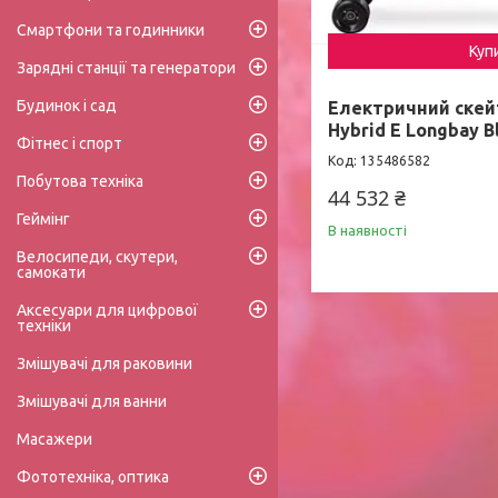
Смартфони та годинники
Куп
Зарядні станції та генератори
Будинок і сад
Електричний скей
Hybrid E Longbay B
Фітнес і спорт
135486582
Побутова техніка
44 532 ₴
Геймінг
В наявності
Велосипеди, скутери,
самокати
Аксесуари для цифрової
техніки
Змішувачі для раковини
Змішувачі для ванни
Масажери
Фототехніка, оптика