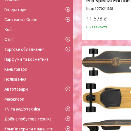
Pro Special Edition
127021548
Генератори
11 578 ₴
Сантехніка Grohe
В наявності
Хобі
Одяг
Торгове обладнання
Парфуми та косметика
Канцтовари
Полювання
Автотовари
Масажери
TV та аудіотехніка
Дрібна побутова техніка
Комп'ютери та планшети