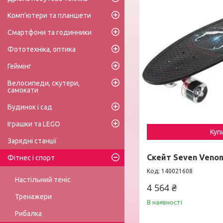
Комп'ютери та планшети
Смартфони та годинники
Фототехніка, оптика
Геймінг
Велосипеди, скутери,
самокати
Будинок і сад
Іграшки та LEGO
Куп
Зарядні станції
Скейт Seven Veno
Фітнес і спорт
140021608
Настільний теніс
4 564 ₴
Тренажери
В наявності
Рибалка