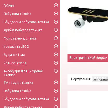
Геймінг
Побутова техніка
Вбудована побутова техніка
Дрібна побутова техніка
Фототехніка, оптика
Іграшки та LEGO
Будинок і сад
Електричні скейтборди
Фітнес і спорт
Аксесуари для цифрової
техніки
TV та аудіотехніка
Побутова техніка
Вбудована побутова техніка
Дрібна побутова техніка