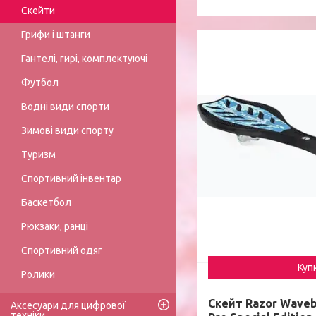
Скейти
Грифи і штанги
Гантелі, гирі, комплектуючі
Футбол
Водні види спорти
Зимові види спорту
Туризм
Спортивний інвентар
Баскетбол
Рюкзаки, ранці
Спортивний одяг
Куп
Ролики
Скейт Razor Wavebo
Аксесуари для цифрової
техніки