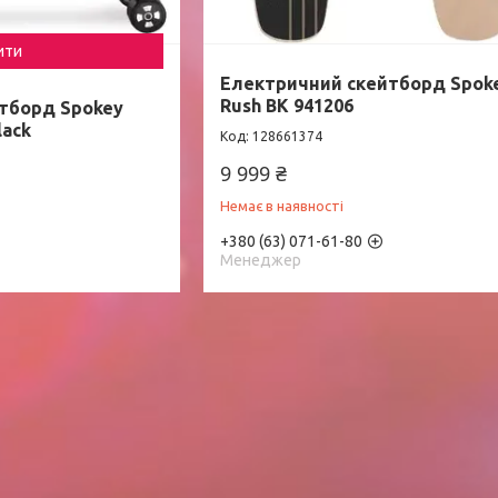
ити
Електричний cкейтборд Spoke
Rush BK 941206
тборд Spokey
lack
128661374
9 999 ₴
Немає в наявності
+380 (63) 071-61-80
Менеджер