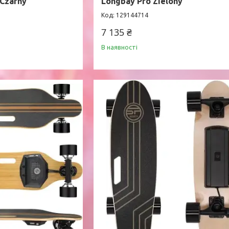
 Czarny
Longbay Pro Zielony
129144714
7 135 ₴
В наявності