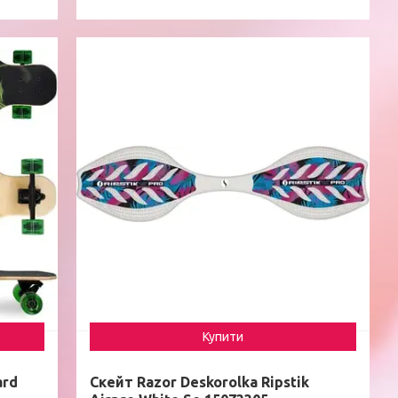
Купити
ard
Скейт Razor Deskorolka Ripstik