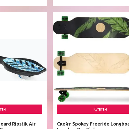
ити
Купити
ard Ripstik Air
Скейт Spokey Freeride Longbo