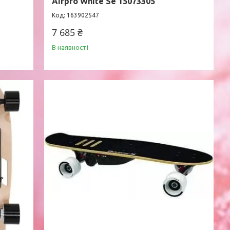
Airpro White Se 15073305
163902547
7 685 ₴
В наявності