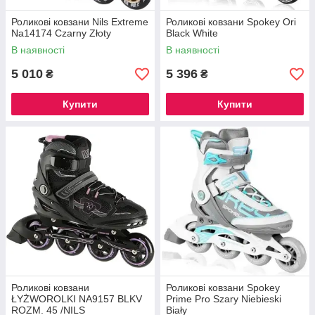
Роликові ковзани Nils Extreme
Роликові ковзани Spokey Ori
Na14174 Czarny Złoty
Black White
В наявності
В наявності
5 010
5 396
₴
₴
Купити
Купити
Роликові ковзани
Роликові ковзани Spokey
ŁYŻWOROLKI NA9157 BLKV
Prime Pro Szary Niebieski
ROZM. 45 /NILS
Biały