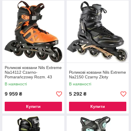
Роликові ковзани Nils Extreme
Na14112 Czarno-
Роликові ковзани Nils Extreme
Pomarańczowy Rozm. 43
Na2150 Czarny Złoty
Łyżworolki
В наявності
В наявності
9 959
5 292
₴
₴
Купити
Купити