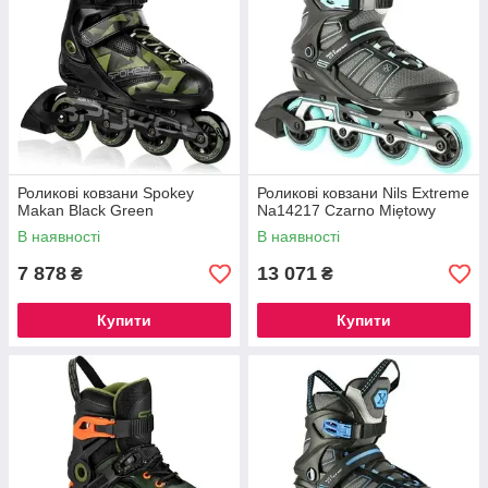
Роликові ковзани Spokey
Роликові ковзани Nils Extreme
Makan Black Green
Na14217 Czarno Miętowy
В наявності
В наявності
7 878
13 071
₴
₴
Купити
Купити