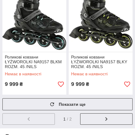
Роликові ковзани
Роликові ковзани
ŁYŻWOROLKI NA9157 BLKM
ŁYŻWOROLKI NA9157 BLKY
ROZM. 45 /NILS
ROZM. 45 /NILS
Немає в наявності
Немає в наявності
9 999
9 999
₴
₴
Показати ще
1
/ 2