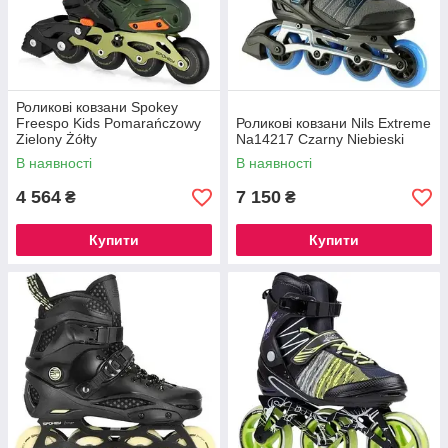
Роликові ковзани Spokey
Freespo Kids Pomarańczowy
Роликові ковзани Nils Extreme
Zielony Żółty
Na14217 Czarny Niebieski
В наявності
В наявності
4 564
7 150
₴
₴
Купити
Купити