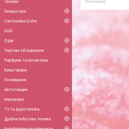
техніки
Менеджер
Генератори
Сантехніка Grohe
Хобі
Одяг
Торгове обладнання
Парфуми та косметика
Канцтовари
Полювання
Автотовари
Масажери
TV та аудіотехніка
Дрібна побутова техніка
Комп'ютери та планшети