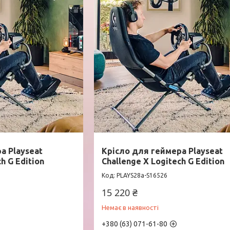
а Playseat
Крісло для геймера Playseat
h G Edition
Challenge X Logitech G Edition
PLAYS28a-S16526
15 220 ₴
Немає в наявності
+380 (63) 071-61-80