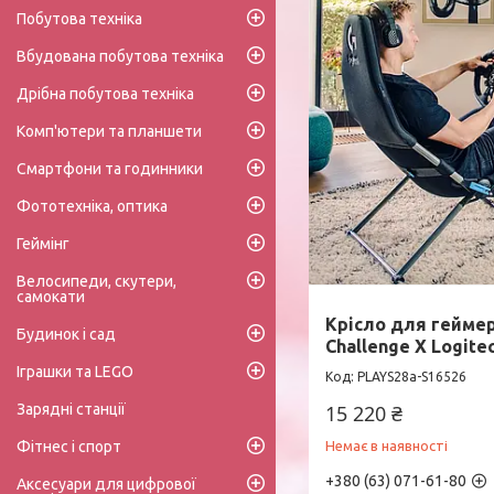
Побутова техніка
Вбудована побутова техніка
Дрібна побутова техніка
Комп'ютери та планшети
Смартфони та годинники
Фототехніка, оптика
Геймінг
Велосипеди, скутери,
самокати
Крісло для геймер
Будинок і сад
Challenge X Logitec
Іграшки та LEGO
PLAYS28a-S16526
Зарядні станції
15 220 ₴
Фітнес і спорт
Немає в наявності
+380 (63) 071-61-80
Аксесуари для цифрової