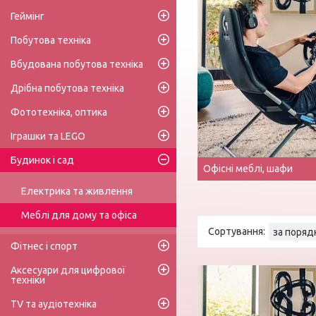
Геймінг
Побутова техніка
Вбудована побутова техніка
Дрібна побутова техніка
Фототехніка, оптика
Іграшки та LEGO
Будинок і сад
Офісні меблі, шафи
Електрика та живлення
Меблі для дому та офіса
Фітнес і спорт
Аксесуари для цифрової
техніки
TV та аудіотехніка