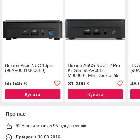
Неттоп Asus NUC 13pro
Неттоп ASUS NUC 12 Pro
ПК A
(90AR0031M000E0)
Kit Slim 90AR00D1-
(90
M00060 - Mini Desktop/i5-
1240P/Wi-Fi/3 lata Door-to-
55 545
31 306
48 
₴
₴
Door - z opcją najmu
długoterminowego
Купити
Купити
Про нас
92% позитивних з 95 відгуків за рік
Працює з 30.08.2016