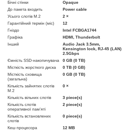
Бічні стінки
Opaque
До пакета входить
Power cable
Усього слотів M.2
2 ×
Гарантійний термін (міс)
12
Гніздо
Intel FCBGA1744
Графіка
HDMI, Thunderbolt
Інший
Audio Jack 3.5mm,
Kensington lock, RJ-45 (LAN)
2.5Gbps
Ємність SSD-накопичувача
0 GB (0 TB)
Місткість жорсткого диска
0 TB (0 GB)
Місткість сховища
0 GB (0 TB)
(загальна)
Кількість зайнятих слотів
0 ×
M.2
Кількість вільних слотів
3 piece(s)
Кількість слотів
2 piece(s)
оперативної пам'яті
Кількість встановлених
0 piece(s)
слотів
Кеш процесора
12 MB