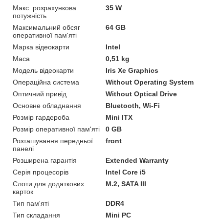
Макс. розрахункова
35 W
потужність
Максимальний обсяг
64 GB
оперативної пам'яті
Марка відеокарти
Intel
Маса
0,51 kg
Модель відеокарти
Iris Xe Graphics
Операційна система
Without Operating System
Оптичний привід
Without Optical Drive
Основне обладнання
Bluetooth, Wi-Fi
Розмір гардероба
Mini ITX
Розмір оперативної пам'яті
0 GB
Розташування передньої
front
панелі
Розширена гарантія
Extended Warranty
Серія процесорів
Intel Core i5
Слоти для додаткових
M.2, SATA III
карток
Тип пам'яті
DDR4
Тип складання
Mini PC