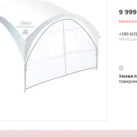
9 999
Немає в н
+380 (63
Менедж
повернен