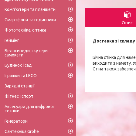
Комп'ютери та планшети
Смартфони та годинники
Опис
Фототехніка, оптика
Геймінг
Доставка зі складу 
Велосипеди, скутери,
самокати
Бічна стінка для нам
виходити з намету. У
Будинок і сад
Стіна також забезпеч
Іграшки та LEGO
Зарядні станції
Фітнес і спорт
Аксесуари для цифрової
техніки
Генератори
Сантехніка Grohe