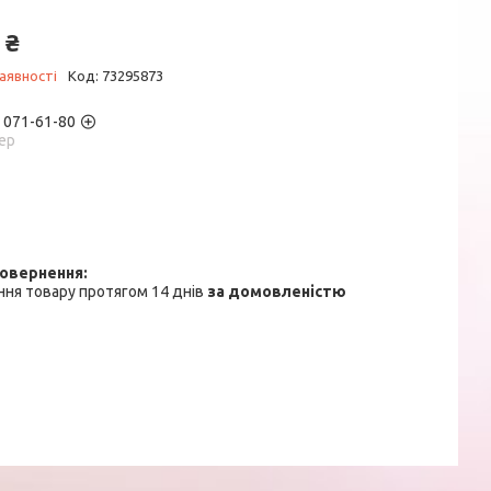
 ₴
аявності
Код:
73295873
) 071-61-80
ер
ня товару протягом 14 днів
за домовленістю