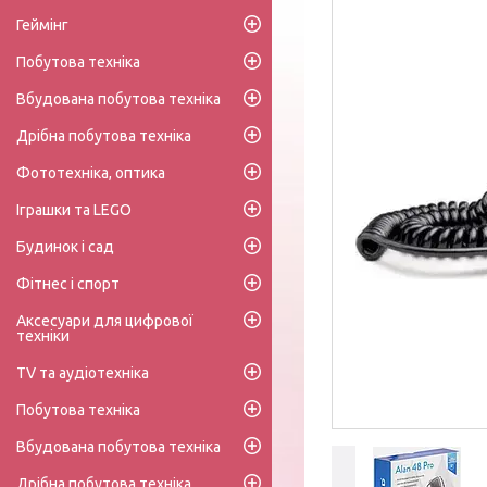
Геймінг
Побутова техніка
Вбудована побутова техніка
Дрібна побутова техніка
Фототехніка, оптика
Іграшки та LEGO
Будинок і сад
Фітнес і спорт
Аксесуари для цифрової
техніки
TV та аудіотехніка
Побутова техніка
Вбудована побутова техніка
Дрібна побутова техніка