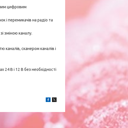
чним цифровим
 і перемикачів на радіо та
зі зміною каналу.
ю каналів, сканером каналів і
 24 В і 12 В без необхідності