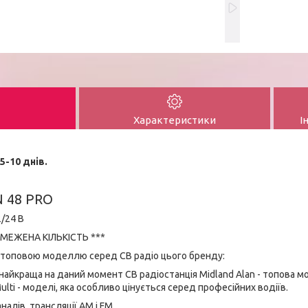
Характеристики
І
5-10 днів.
 48 PRO
/24 В
МЕЖЕНА КІЛЬКІСТЬ ***
є топовою моделлю серед CB радіо цього бренду:
- найкраща на даний момент CB радіостанція Midland Alan - топова 
Multi - моделі, яка особливо цінується серед професійних водіїв.
налів, трансляції AM і FM.