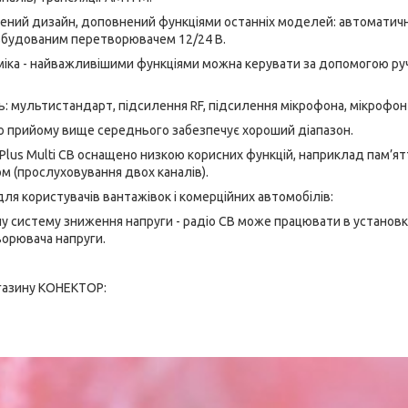
рений дизайн, доповнений функціями останніх моделей: автомати
будованим перетворювачем 12/24 В.
ка - найважливішими функціями можна керувати за допомогою ручок
ть: мультистандарт, підсилення RF, підсилення мікрофона, мікрофон 
тю прийому вище середнього забезпечує хороший діапазон.
 Plus Multi CB оснащено низкою корисних функцій, наприклад пам’ятт
м (прослуховування двох каналів).
ля користувачів вантажівок і комерційних автомобілів:
у систему зниження напруги - радіо CB може працювати в установках
орювача напруги.
агазину КОНЕКТОР: