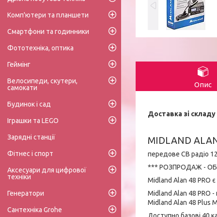
Комп'ютери та планшети
Смартфони та годинники
Фототехніка, оптика
Геймінг
Велосипеди, скутери,
Опис
самокати
Будинок і сад
Доставка зі складу 
Іграшки та LEGO
Зарядні станції
MIDLAND ALAN
Фітнес і спорт
передове CB радіо 12
*** РОЗПРОДАЖ - ОБ
Аксесуари для цифрової
техніки
Midland Alan 48 PRO 
Midland Alan 48 PRO 
Генератори
Midland Alan 48 Plus 
Сантехніка Grohe
Доступно базові 40 ка