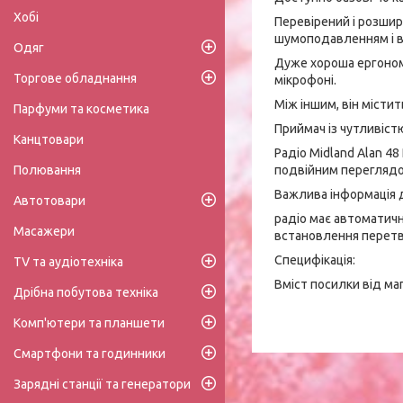
Хобі
Перевірений і розши
шумоподавленням і в
Одяг
Дуже хороша ергономі
Торгове обладнання
мікрофоні.
Між іншим, він місти
Парфуми та косметика
Приймач із чутливіс
Канцтовари
Радіо Midland Alan 48
подвійним переглядо
Полювання
Важлива інформація д
Автотовари
радіо має автоматичн
Масажери
встановлення перетв
Специфікація:
TV та аудіотехніка
Вміст посилки від м
Дрібна побутова техніка
Комп'ютери та планшети
Смартфони та годинники
Зарядні станції та генератори