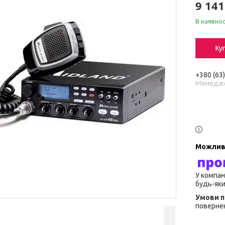
9 141
В наявнос
Ку
+380 (63
Менедж
У компан
будь-яки
повернен