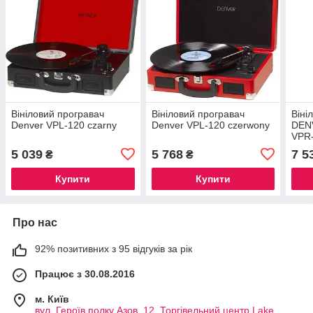
Вініловий програвач
Вініловий програвач
Віні
Denver VPL-120 czarny
Denver VPL-120 czerwony
DEN
VPR-
5 039
5 768
7 5
₴
₴
Купити
Купити
Про нас
92% позитивних з 95 відгуків за рік
Працює з 30.08.2016
м. Київ
вул. Героїв полку Азов, 12, Торгівельний центр Lake