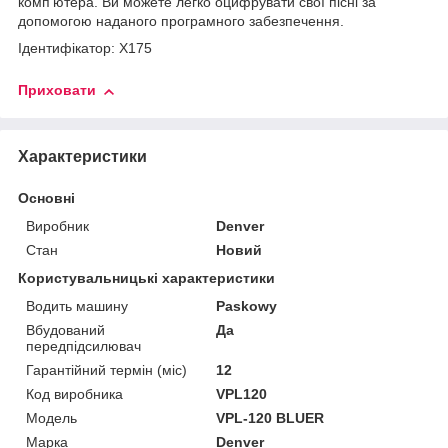
комп’ютера. Ви можете легко оцифрувати свої пісні за
допомогою наданого програмного забезпечення.
Ідентифікатор: X175
Приховати
Характеристики
Основні
Виробник
Denver
Стан
Новий
Користувальницькі характеристики
Водить машину
Paskowy
Вбудований
Да
передпідсилювач
Гарантійний термін (міс)
12
Код виробника
VPL120
Мoдель
VPL-120 BLUER
Марка
Denver