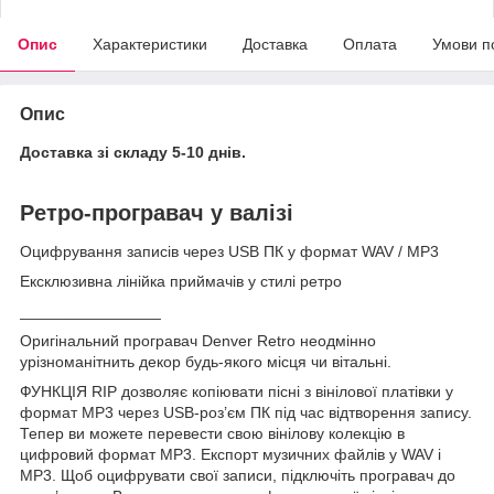
Опис
Характеристики
Доставка
Оплата
Умови п
Опис
Доставка зі складу 5-10 днів.
Ретро-програвач у валізі
Оцифрування записів через USB ПК у формат WAV / MP3
Ексклюзивна лінійка приймачів у стилі ретро
________________
Оригінальний програвач Denver Retro неодмінно
урізноманітнить декор будь-якого місця чи вітальні.
ФУНКЦІЯ RIP дозволяє копіювати пісні з вінілової платівки у
формат MP3 через USB-роз’єм ПК під час відтворення запису.
Тепер ви можете перевести свою вінілову колекцію в
цифровий формат MP3. Експорт музичних файлів у WAV і
MP3. Щоб оцифрувати свої записи, підключіть програвач до