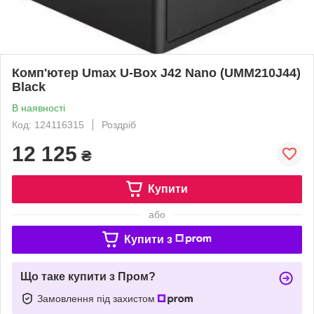
Комп'ютер Umax U-Box J42 Nano (UMM210J44)
Black
В наявності
Код: 124116315
Роздріб
12 125
₴
Купити
або
Купити з
Що таке купити з Пром?
Замовлення під захистом