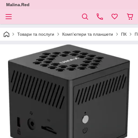
Malina.Red
Товари та послуги
Комп'ютери та планшети
ПК
П