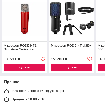
Мікрофон RODE NT1
Мікрофон RODE NT-USB+
Мік
Signature Series Red
600.
13 511
12 708
16 
₴
₴
Купити
Купити
Про нас
92% позитивних з 95 відгуків за рік
Працює з 30.08.2016