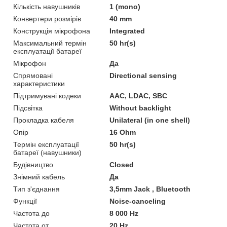
Кількість навушників
1 (mono)
Конвертери розмірів
40 mm
Конструкція мікрофона
Integrated
Максимальний термін
50 hr(s)
експлуатації батареї
Мікрофон
Да
Спрямовані
Directional sensing
характеристики
Підтримувані кодеки
AAC, LDAC, SBC
Підсвітка
Without backlight
Прокладка кабеля
Unilateral (in one shell)
Опір
16 Ohm
Термін експлуатації
50 hr(s)
батареї (навушники)
Будівництво
Closed
Знімний кабель
Да
Тип з'єднання
3,5mm Jack , Bluetooth
Функції
Noise-canceling
Частота до
8 000 Hz
Частота от
20 Hz