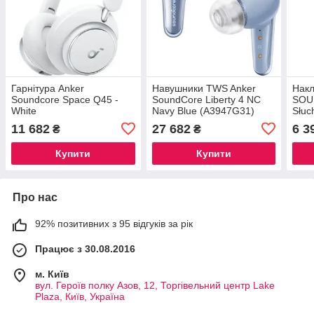
Гарнітура Anker
Навушники TWS Anker
Накл
Soundcore Space Q45 -
SoundCore Liberty 4 NC
SOU
White
Navy Blue (A3947G31)
Słuc
Soun
11 682
27 682
6 3
₴
₴
Nieb
Купити
Купити
Про нас
92% позитивних з 95 відгуків за рік
Працює з 30.08.2016
м. Київ
вул. Героїв полку Азов, 12, Торгівельний центр Lake
Plaza, Київ, Україна