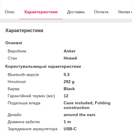
Опис
Характеристики
Доставка
Оплата
Умови 
Характеристики
Основні
Виробник
Anker
Стан
Новий
Користувальницькі характеристики
Bluetooth-версія
5.3
Hmotnost
292 g
Барва
Black
Гарантійний термін (міс)
12
Подальша влада
Case included, Folding
construction
Дизайн
around the ears
Довжина кабелю
1 m
Заряджання акумулятора
USB-C