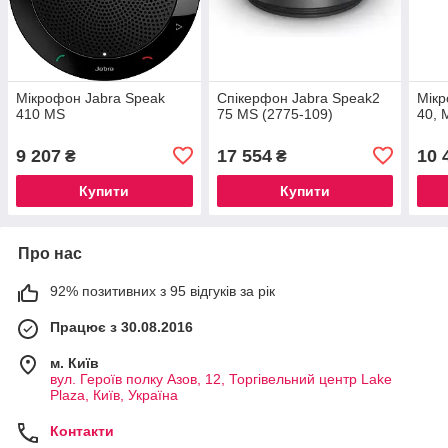
Мікрофон Jabra Speak
Спікерфон Jabra Speak2
Мікр
410 MS
75 MS (2775-109)
40, 
9 207
17 554
10 
₴
₴
Купити
Купити
Про нас
92% позитивних з 95 відгуків за рік
Працює з 30.08.2016
м. Київ
вул. Героїв полку Азов, 12, Торгівельний центр Lake
Plaza, Київ, Україна
Контакти