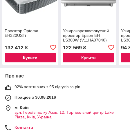
Проєктор Optoma
Ультракороткофокусний
Ульт
EH320USTi
проектор Epson EH-
прое
LS300W (V11HA07040)
LS3
132 412
122 569
94 
₴
₴
Купити
Купити
Про нас
92% позитивних з 95 відгуків за рік
Працює з 30.08.2016
м. Київ
вул. Героїв полку Азов, 12, Торгівельний центр Lake
Plaza, Київ, Україна
Контакти