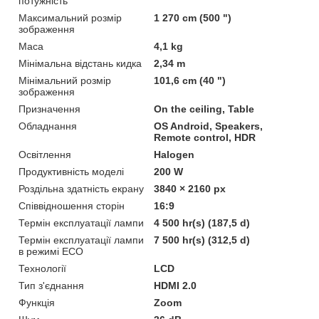
потужність
Максимальний розмір
1 270 cm (500 ")
зображення
Маса
4,1 kg
Мінімальна відстань кидка
2,34 m
Мінімальний розмір
101,6 cm (40 ")
зображення
Призначення
On the ceiling, Table
Обладнання
OS Android, Speakers,
Remote control, HDR
Освітлення
Halogen
Продуктивність моделі
200 W
Роздільна здатність екрану
3840 × 2160 px
Співвідношення сторін
16:9
Термін експлуатації лампи
4 500 hr(s) (187,5 d)
Термін експлуатації лампи
7 500 hr(s) (312,5 d)
в режимі ECO
Технології
LCD
Тип з'єднання
HDMI 2.0
Функція
Zoom