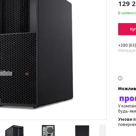
129 2
В наявнос
Ку
+380 (63
Менедж
У компан
будь-яки
повернен