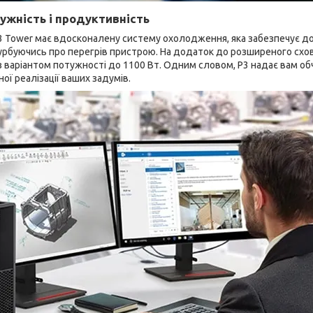
ужність і продуктивність
P3 Tower має вдосконалену систему охолодження, яка забезпечує д
урбуючись про перегрів пристрою. На додаток до розширеного схов
з варіантом потужності до 1100 Вт. Одним словом, P3 надає вам о
ої реалізації ваших задумів.