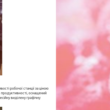
ості робочої станції за ціною
а продуктивності, оснащений
фесійну виділену графічну