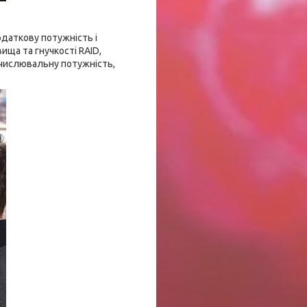
одаткову потужність і
ища та гнучкості RAID,
бчислювальну потужність,