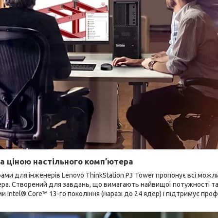
за ціною настільного комп’ютера
ми для інженерів Lenovo ThinkStation P3 Tower пропонує всі можлив
ера. Створений для завдань, що вимагають найвищої потужності т
и Intel® Core™ 13-го покоління (наразі до 24 ядер) і підтримує про