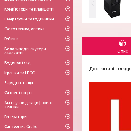
Комп'ютери та планшети
Смартфони та годинники
Фототехніка, оптика
Геймінг
Велосипеди, скутери,
Опис
самокати
Будинок і сад
Доставка зі складу 
Іграшки та LEGO
Зарядні станції
Фітнес і спорт
Аксесуари для цифрової
техніки
Генератори
Сантехніка Grohe