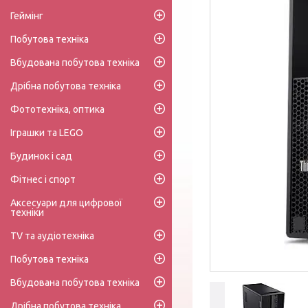
Геймінг
Побутова техніка
Вбудована побутова техніка
Дрібна побутова техніка
Фототехніка, оптика
Іграшки та LEGO
Будинок і сад
Фітнес і спорт
Аксесуари для цифрової
техніки
TV та аудіотехніка
Побутова техніка
Вбудована побутова техніка
Дрібна побутова техніка