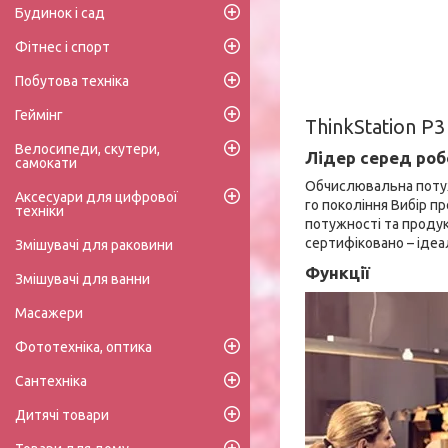
Будинок і сад
Фітнес і спорт
Побутова техніка
Геймінг
ThinkStation P
Велосипеди, скутери,
Лідер серед роб
самокати
Обчислювальна потужн
Аксесуари для цифрової
го покоління Вибір 
техніки
потужності та продук
сертифіковано – ідеа
Змішувачі для раковини
Функції
Змішувачі для ванни
Масажери
Фототехніка, оптика
Сантехніка
Дитячі товари