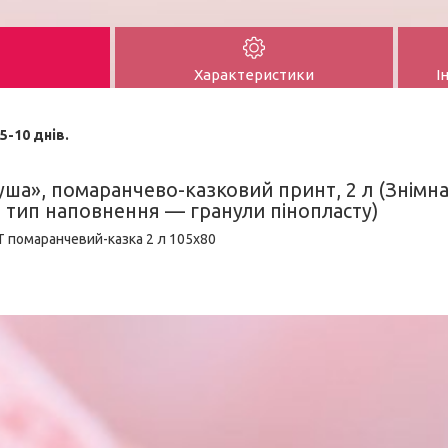
Характеристики
І
5-10 днів.
ша», помаранчево-казковий принт, 2 л (Знімна
, тип наповнення — гранули пінопласту)
T помаранчевий-казка 2 л 105x80