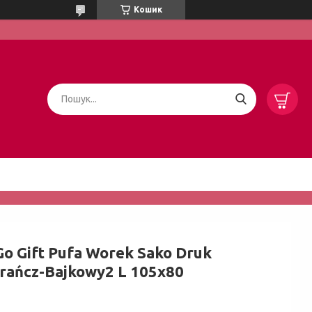
Кошик
o Gift Pufa Worek Sako Druk
rańcz-Bajkowy2 L 105x80