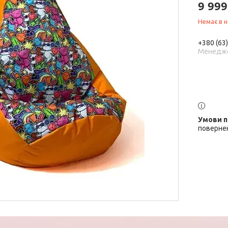
9 999
Немає в н
+380 (63
Менедж
повернен