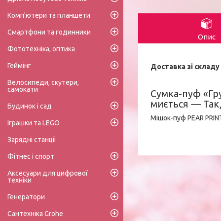
Комп'ютери та планшети
Смартфони та годинники
Опис
Фототехніка, оптика
Геймінг
Доставка зі складу 
Велосипеди, скутери,
самокати
Сумка-пуф «Гру
миється — Так
Будинок і сад
Мішок-пуф PEAR PRIN
Іграшки та LEGO
Зарядні станції
Фітнес і спорт
Аксесуари для цифрової
техніки
Генератори
Сантехніка Grohe