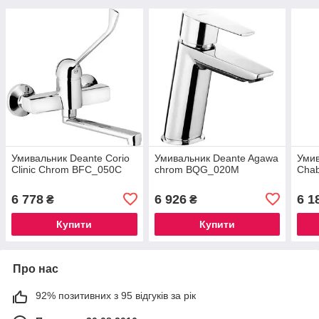
Умивальник Deante Corio
Умивальник Deante Agawa
Умив
Clinic Chrom BFC_050C
chrom BQG_020M
Cha
6 778
6 926
6 1
₴
₴
Купити
Купити
Про нас
92% позитивних з 95 відгуків за рік