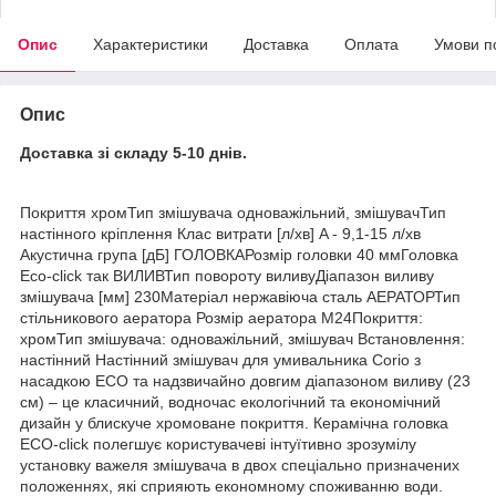
Опис
Характеристики
Доставка
Оплата
Умови п
Опис
Доставка зі складу 5-10 днів.
Покриття хромТип змішувача одноважільний, змішувачТип
настінного кріплення Клас витрати [л/хв] A - 9,1-15 л/хв
Акустична група [дБ] ГОЛОВКАРозмір головки 40 ммГоловка
Eco-click так ВИЛИВТип повороту виливуДіапазон виливу
змішувача [мм] 230Матеріал нержавіюча сталь АЕРАТОРТип
стільникового аератора Розмір аератора M24Покриття:
хромТип змішувача: одноважільний, змішувач Встановлення:
настінний Настінний змішувач для умивальника Corio з
насадкою ECO та надзвичайно довгим діапазоном виливу (23
см) – це класичний, водночас екологічний та економічний
дизайн у блискуче хромоване покриття. Керамічна головка
ECO-click полегшує користувачеві інтуїтивно зрозумілу
установку важеля змішувача в двох спеціально призначених
положеннях, які сприяють економному споживанню води.