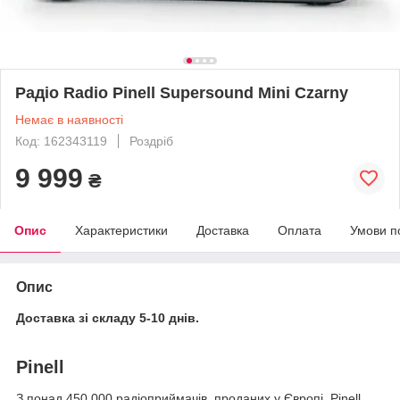
Радіо Radio Pinell Supersound Mini Czarny
Немає в наявності
Код: 162343119
Роздріб
9 999
₴
Опис
Характеристики
Доставка
Оплата
Умови п
Опис
Доставка зі складу 5-10 днів.
Pinell
З понад 450 000 радіоприймачів, проданих у Європі, Pinell