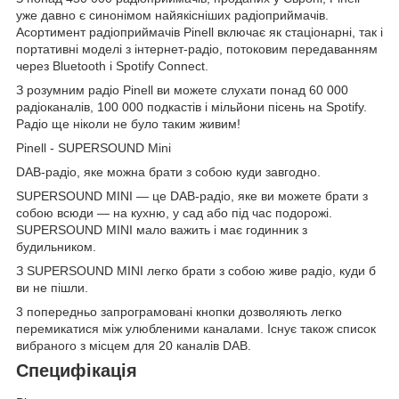
уже давно є синонімом найякісніших радіоприймачів.
Асортимент радіоприймачів Pinell включає як стаціонарні, так і
портативні моделі з інтернет-радіо, потоковим передаванням
через Bluetooth і Spotify Connect.
З розумним радіо Pinell ви можете слухати понад 60 000
радіоканалів, 100 000 подкастів і мільйони пісень на Spotify.
Радіо ще ніколи не було таким живим!
Pinell - SUPERSOUND Mini
DAB-радіо, яке можна брати з собою куди завгодно.
SUPERSOUND MINI — це DAB-радіо, яке ви можете брати з
собою всюди — на кухню, у сад або під час подорожі.
SUPERSOUND MINI мало важить і має годинник з
будильником.
З SUPERSOUND MINI легко брати з собою живе радіо, куди б
ви не пішли.
3 попередньо запрограмовані кнопки дозволяють легко
перемикатися між улюбленими каналами. Існує також список
вибраного з місцем для 20 каналів DAB.
Специфікація