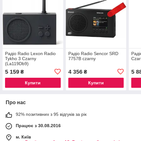
Радіо Radio Lexon Radio
Радіо Radio Sencor SRD
Раді
Tykho 3 Czarny
7757B czarny
Czar
(La119Db9)
5 159
4 356
5 8
₴
₴
Купити
Купити
Про нас
92% позитивних з 95 відгуків за рік
Працює з 30.08.2016
м. Київ