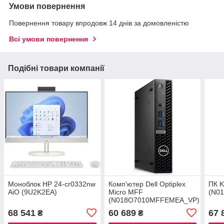
Умови повернення
Повернення товару впродовж 14 днів за домовленістю
Всі умови повернення
Подібні товари компанії
Моноблок HP 24-cr0332nw
Комп'ютер Dell Optiplex
ПК K
AiO (9U2K2EA)
Micro MFF
(N0
(N018O7010MFFEMEA_VP)
68 541
60 689
67 
₴
₴