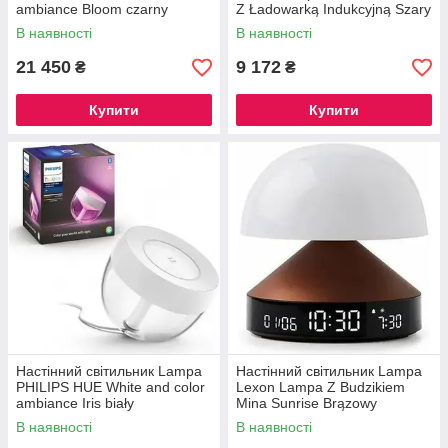
ambiance Bloom czarny
Z Ładowarką Indukcyjną Szary
929002376001
(Lh70X)
В наявності
В наявності
21 450
9 172
₴
₴
Купити
Купити
Настінний світильник Lampa
Настінний світильник Lampa
PHILIPS HUE White and color
Lexon Lampa Z Budzikiem
ambiance Iris biały
Mina Sunrise Brązowy
(Lr153Bz)
В наявності
В наявності