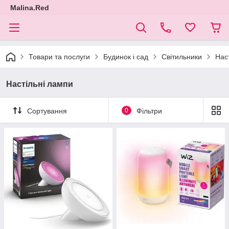
Malina.Red
Товари та послуги
Будинок і сад
Світильники
Нас
Настільні лампи
Сортування
0
Фільтри