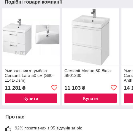
Подібні товари компанії
Умивальник з тумбою
Cersanit Moduo 50 Biała
Умив
Cersanit Lara 50 см (S80-
S801230
Cers
1141-Dsm)
Anth
4932
11 281
11 103
14 
₴
₴
Купити
Купити
Про нас
92% позитивних з 95 відгуків за рік