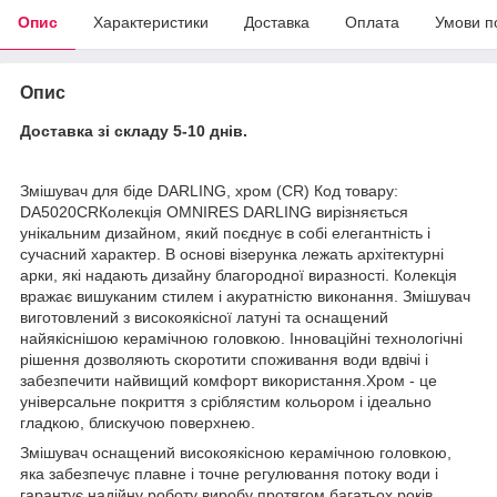
Опис
Характеристики
Доставка
Оплата
Умови п
Опис
Доставка зі складу 5-10 днів.
Змішувач для біде DARLING, хром (CR) Код товару:
DA5020CRКолекція OMNIRES DARLING вирізняється
унікальним дизайном, який поєднує в собі елегантність і
сучасний характер. В основі візерунка лежать архітектурні
арки, які надають дизайну благородної виразності. Колекція
вражає вишуканим стилем і акуратністю виконання. Змішувач
виготовлений з високоякісної латуні та оснащений
найякіснішою керамічною головкою. Інноваційні технологічні
рішення дозволяють скоротити споживання води вдвічі і
забезпечити найвищий комфорт використання.Хром - це
універсальне покриття з сріблястим кольором і ідеально
гладкою, блискучою поверхнею.
Змішувач оснащений високоякісною керамічною головкою,
яка забезпечує плавне і точне регулювання потоку води і
гарантує надійну роботу виробу протягом багатьох років.