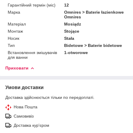
Гарантійний термін (міс)
12
Марка
Omnires > Baterie łazienkowe
Omnires
Матеріал
Mosiądz
Монтаж
Stojące
Носик
Stała
Тип
Bidetowe > Baterie bidetowe
Встановлення змішувачів
1-otworowe
для ванни
Приховати
Умови доставки
Доставка здійснюється тільки по передоплаті.
Нова Пошта
Самовивіз
Доставка кур'єром