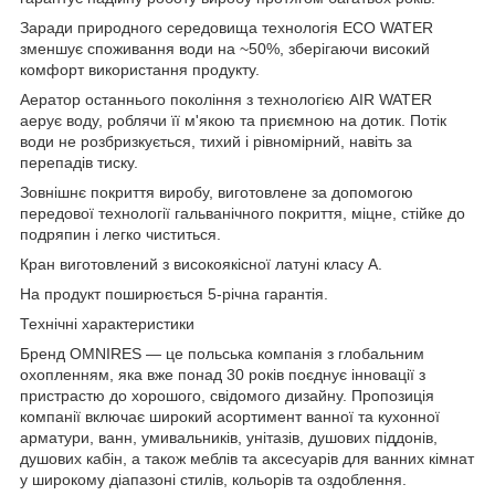
Заради природного середовища технологія ECO WATER
зменшує споживання води на ~50%, зберігаючи високий
комфорт використання продукту.
Аератор останнього покоління з технологією AIR WATER
аерує воду, роблячи її м'якою та приємною на дотик. Потік
води не розбризкується, тихий і рівномірний, навіть за
перепадів тиску.
Зовнішнє покриття виробу, виготовлене за допомогою
передової технології гальванічного покриття, міцне, стійке до
подряпин і легко чиститься.
Кран виготовлений з високоякісної латуні класу А.
На продукт поширюється 5-річна гарантія.
Технічні характеристики
Бренд OMNIRES — це польська компанія з глобальним
охопленням, яка вже понад 30 років поєднує інновації з
пристрастю до хорошого, свідомого дизайну. Пропозиція
компанії включає широкий асортимент ванної та кухонної
арматури, ванн, умивальників, унітазів, душових піддонів,
душових кабін, а також меблів та аксесуарів для ванних кімнат
у широкому діапазоні стилів, кольорів та оздоблення.