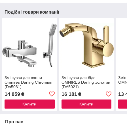
Подібні товари компанії
Змішувач для ванни
Змішувач для біде
Зміш
Omnires Darling Chromium
OMNIRES Darling Золотий
OMN
(Da5031)
(DA5021)
14 859
16 181
13 
₴
₴
Купити
Купити
Про нас