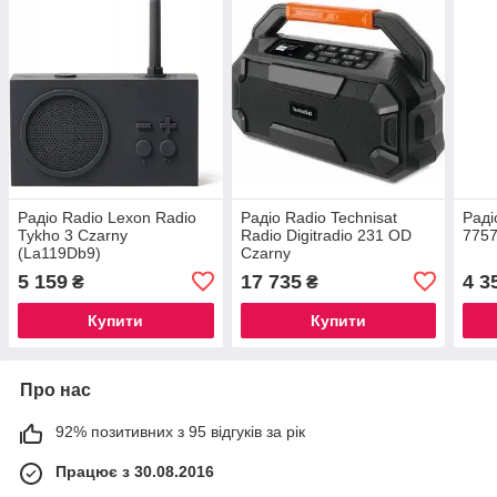
Радіо Radio Lexon Radio
Радіо Radio Technisat
Раді
Tykho 3 Czarny
Radio Digitradio 231 OD
7757
(La119Db9)
Czarny
5 159
17 735
4 3
₴
₴
Купити
Купити
Про нас
92% позитивних з 95 відгуків за рік
Працює з 30.08.2016