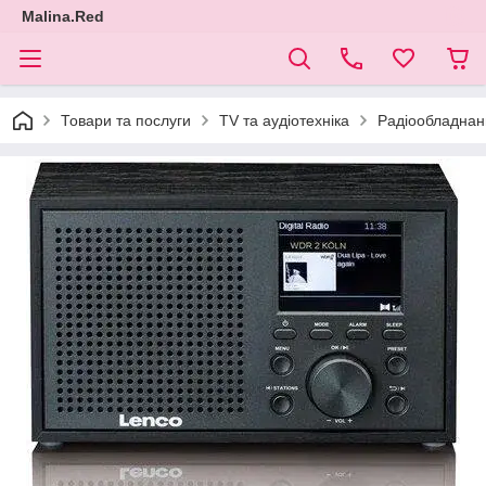
Malina.Red
Товари та послуги
TV та аудіотехніка
Радіообладнан