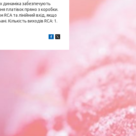
их динаміка забезпечують
ння платівок прямо з коробки.
м RCA та лінійний вхід, якщо
ні. Кількість виходів RCA: 1.