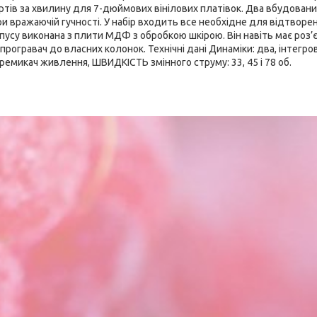
ртів за хвилину для 7-дюймових вінілових платівок. Два вбудован
ри вражаючій гучності. У набір входить все необхідне для відтворе
пусу виконана з плити МДФ з обробкою шкірою. Він навіть має роз’є
програвач до власних колонок. Технічні дані Динаміки: два, інтегрова
ремикач живлення, ШВИДКІСТЬ змінного струму: 33, 45 і 78 об.