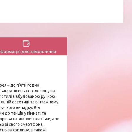
нформація для замовлення
рея – до п’яти годин
вання пісень із телефону чи
 стилі з вбудованою ручкою
альній естетиці та вінтажному
ь-якого випадку. Від
до танців у кімнаті та
орювати вінілові платівки, але
о зі свого смартфона,
тів за хвилину, а також