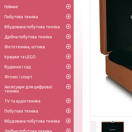
Геймінг
Побутова техніка
Вбудована побутова техніка
Дрібна побутова техніка
Фототехніка, оптика
Іграшки та LEGO
Будинок і сад
Фітнес і спорт
Аксесуари для цифрової
техніки
TV та аудіотехніка
Побутова техніка
Вбудована побутова техніка
Дрібна побутова техніка