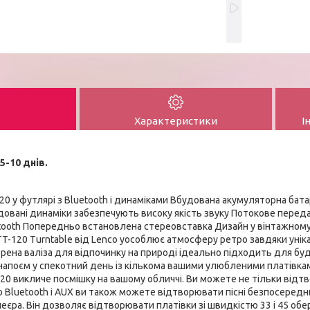
Характеристики
І
5-10 днів.
20 у футлярі з Bluetooth і динаміками Вбудована акумуляторна бата
овані динаміки забезпечують високу якість звуку Потокове переда
tooth Попередньо встановлена стереовставка Дизайн у вінтажному
 TT-120 Turntable від Lenco уособлює атмосферу ретро завдяки унік
рена валіза для відпочинку на природі ідеально підходить для буд
поєм у спекотний день із кількома вашими улюбленими платівками 
-120 викличе посмішку на вашому обличчі. Ви можете не тільки відтв
Bluetooth і AUX ви також можете відтворювати пісні безпосереднь
єра. Він дозволяє відтворювати платівки зі швидкістю 33 і 45 обер