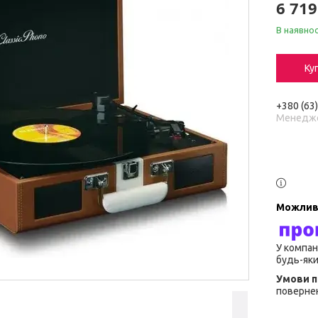
6 719
В наявнос
Ку
+380 (63
Менедж
У компан
будь-яки
повернен