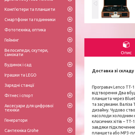
Комп'ютери та планшети
Смартфони та годинники
Фототехніка, оптика
Геймінг
Велосипеди, скутери,
Опис
самокати
Будинок і сад
Доставка зі складу 
Іграшки та LEGO
Зарядні станції
Програвач Lenco TT-1
відтворення Два вбуд
Фітнес і спорт
планшета через Blue
та засувками. Валіза
Аксесуари для цифрової
дизайну. Чудово ство
техніки
насолоди холодним на
Генератори
класичних хітів – TT
завдяки підключенню 
Сантехніка Grohe
планшета або MP3-пле