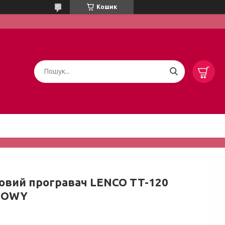
Кошик
ловий програвач LENCO TT-120
ZOWY