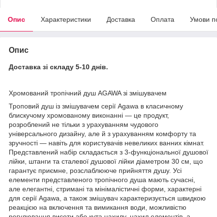
Опис
Характеристики
Доставка
Оплата
Умови п
Опис
Доставка зі складу 5-10 днів.
Хромований тропічний душ AGAWA зі змішувачем
Троповий душ із змішувачем серії Agawa в класичному
блискучому хромованому виконанні — це продукт,
розроблений не тільки з урахуванням чудового
універсального дизайну, але й з урахуванням комфорту та
зручності — навіть для користувачів невеликих ванних кімнат.
Представлений набір складається з 3-функціональної душової
лійки, штанги та сталевої душової лійки діаметром 30 см, що
гарантує приємне, розслаблююче прийняття душу. Усі
елементи представленого тропічного душа мають сучасні,
але елегантні, стримані та мінімалістичні форми, характерні
для серії Agawa, а також змішувач характеризується швидкою
реакцією на включення та вимикання води, можливістю
регулювання висоти або кута нахилу. нахил елементів, а