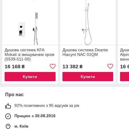
Душова система KFA
Душова система Deante
Душе
Mokait зі змішувачем хром
Hiacynt NAC 01QM
Alpi
(5539-511-00)
ванн
16 168
13 382
16 
₴
₴
Купити
Купити
Про нас
92% позитивних з 95 відгуків за рік
Працює з 30.08.2016
м. Київ