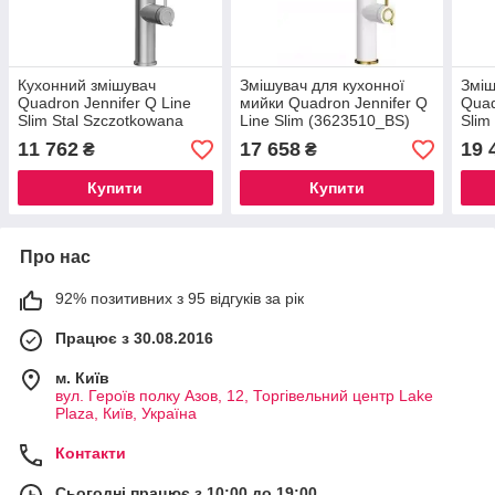
Кухонний змішувач
Змішувач для кухонної
Зміш
Quadron Jennifer Q Line
мийки Quadron Jennifer Q
Quad
Slim Stal Szczotkowana
Line Slim (3623510_BS)
Slim
(3623510_Bs)
(362
11 762
17 658
19 
₴
₴
Купити
Купити
Про нас
92% позитивних з 95 відгуків за рік
Працює з 30.08.2016
м. Київ
вул. Героїв полку Азов, 12, Торгівельний центр Lake
Plaza, Київ, Україна
Контакти
Сьогодні працює з 10:00 до 19:00