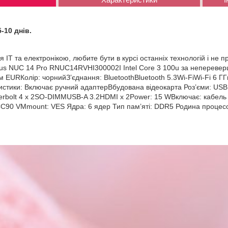
5-10 днів.
ІТ та електронікою, любите бути в курсі останніх технологій і не пр
us NUC 14 Pro RNUC14RVHI300002I Intel Core 3 100u за неперевер
м EURКолір: чорнийЗ’єднання: BluetoothBluetooth 5.3Wi-FiWi-Fi 6 ГГ
истики: Включає ручний адаптерВбудована відеокарта Роз’єми: US
erbolt 4 x 2SO-DIMMUSB-A 3.2HDMI x 2Power: 15 WВключає: кабель
90 VMmount: VES Ядра: 6 ядер Тип пам’яті: DDR5 Родина процесор