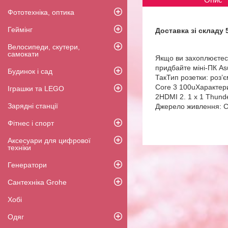
Фототехніка, оптика
Геймінг
Доставка зі складу 
Велосипеди, скутери,
самокати
Якщо ви захоплюєтеся 
придбайте міні-ПК As
Будинок і сад
ТакТип розетки: роз’є
Core 3 100uХарактер
Іграшки та LEGO
2HDMI 2. 1 x 1 Thund
Зарядні станції
Джерело живлення: CC
Фітнес і спорт
Аксесуари для цифрової
техніки
Генератори
Сантехніка Grohe
Хобі
Одяг