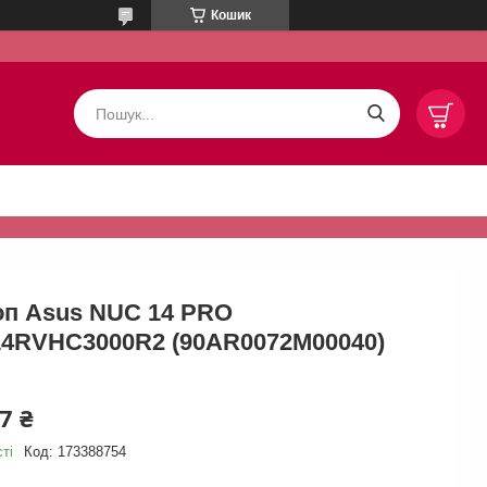
Кошик
оп Asus NUC 14 PRO
4RVHC3000R2 (90AR0072M00040)
7 ₴
ті
Код:
173388754