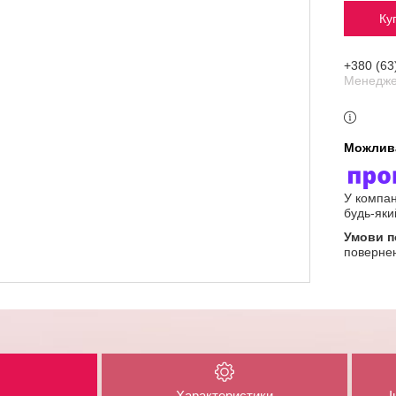
Ку
+380 (63
Менедж
У компан
будь-яки
повернен
Характеристики
І