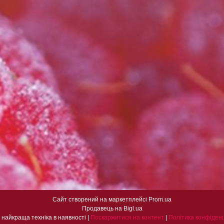
Сайт створений на маркетплейсі
Prom.ua
Продавець на Bigl.ua
Malina- найкраща техніка в наявності |
Поскаржитися на контент
|
Політика конфіденц