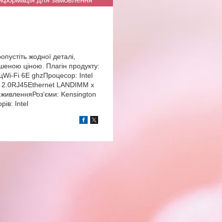
опустіть жодної деталі,
шеною ціною. Плагін продукту:
цWi-Fi 6E ghzПроцесор: Intel
B 2.0RJ45Ethernet LANDIMM x
 живленняРоз’єми: Kensington
ів: Intel