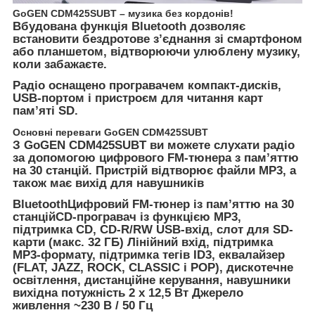
GoGEN CDM425SUBT – музика без кордонів!
Вбудована функція Bluetooth дозволяє
встановити бездротове з’єднання зі смартфоном
або планшетом, відтворюючи улюблену музику,
коли забажаєте.
Радіо оснащено програвачем компакт-дисків,
USB-портом і пристроєм для читання карт
пам’яті SD.
Основні переваги GoGEN CDM425SUBT
З GoGEN CDM425SUBT ви можете слухати радіо
за допомогою цифрового FM-тюнера з пам’яттю
на 30 станцій. Пристрій відтворює файли MP3, а
також має вихід для навушників
BluetoothЦифровий FM-тюнер із пам’яттю на 30
станційCD-програвач із функцією MP3,
підтримка CD, CD-R/RW USB-вхід, слот для SD-
карти (макс. 32 ГБ) Лінійний вхід, підтримка
MP3-формату, підтримка тегів ID3, еквалайзер
(FLAT, JAZZ, ROCK, CLASSIC і POP), дискотечне
освітлення, дистанційне керування, навушники
вихідна потужність 2 x 12,5 Вт Джерело
живлення ~230 В / 50 Гц