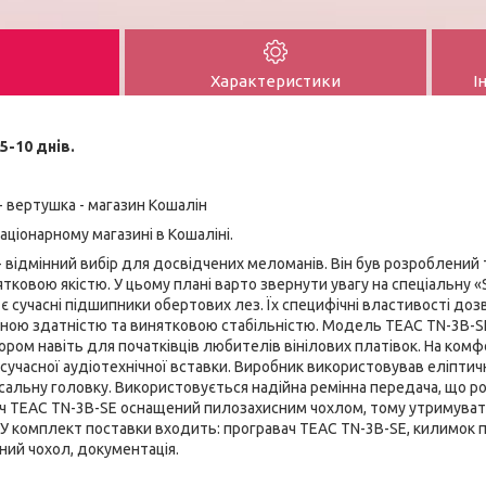
Характеристики
І
5-10 днів.
- вертушка - магазин Кошалін
аціонарному магазині в Кошаліні.
- відмінний вибір для досвідчених меломанів. Він був розроблени
тковою якістю. У цьому плані варто звернути увагу на спеціальну «S
 сучасні підшипники обертових лез. Їх специфічні властивості доз
ною здатністю та винятковою стабільністю. Модель TEAC TN-3B-SE 
ором навіть для початківців любителів вінілових платівок. На ком
 сучасної аудіотехнічної вставки. Виробник використовував еліптичн
сальну головку. Використовується надійна ремінна передача, що 
ч TEAC TN-3B-SE оснащений пилозахисним чохлом, тому утримува
 У комплект поставки входить: програвач TEAC TN-3B-SE, килимок п
ний чохол, документація.