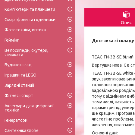
Комп'ютери та планшети
Смартфони та годинники
Опис
Фототехніка, оптика
Геймінг
Доставка зі складу 
Велосипеди, скутери,
самокати
TEAC TN-3B-SE білий 
Будинок і сад
Вертушка нова. Є в ст
TEAC TN-3B-SE white 
Іграшки та LEGO
звук захоплював виня
головною перевагою є
Зарядні станції
задовільною розділь
Фітнес і спорт
тому є відмінним виб
тому числі, наявність
Аксесуари для цифрової
параметри під універ
техніки
ще кращим. Програва
чистоті не проблема.
Генератори
живлення, пилозахис
Сантехніка Grohe
Основні дані: