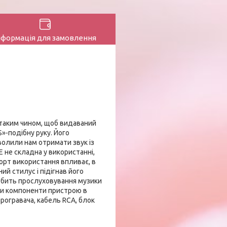
нформація для замовлення
й таким чином, щоб видаваний
»-подібну руку. Його
волили нам отримати звук із
не складна у використанні,
форт використання впливає, в
ий стилус і підігнав його
робить прослуховування музики
ти компоненти пристрою в
рогравача, кабель RCA, блок