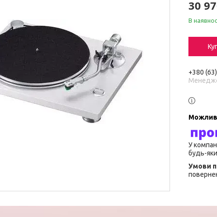
30 97
В наявнос
Ку
+380 (63
Менедж
У компан
будь-яки
повернен