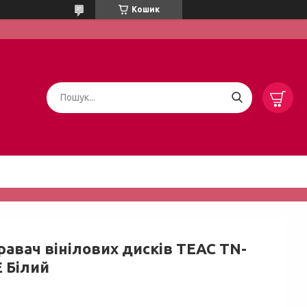
Кошик
равач вінілових дисків TEAC TN-
E Білий