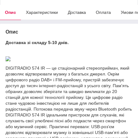
Опис
Характеристики
Доставка
Оплата
Умови п
Опис
Доставка зі складу 5-10 днів.
DIGITRADIO 574 IR — це стаціонарний стереоприймач, який
дозволяє відтворювати музику з багатьох джерел. Окрім
цифрового радіо DAB+ і FM-прийому, пристрій забезпечує
доступ до тисяч інтернет-радіостанцій з усього світу. Пам'ять
обраних дозволяє зберігати та швидко викликати до 20
станцій для кожної технології прийому. Це цифрове радіо
стане чудовою інвестицією не лише для любителів
радіостанцій. Потокова передача звуку через Bluetooth робить
DIGITRADIO 574 IR ідеальним пристроєм для слухачів, які
слухають свої улюблені пісні або подкасти через смартфон
або музичний сервіс. Практичні переваги: USB-роз’єм
дозволяє відтворювати музику із зовнішньої USB-пам’яті або