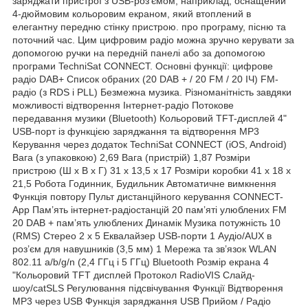
заряджати пристрої з USB-роз’ємом, наприклад, оснащений
4-дюймовим кольоровим екраном, який втоплений в
елегантну передню стінку пристрою. про програму, пісню та
поточний час. Цим цифровим радіо можна зручно керувати за
допомогою ручки на передній панелі або за допомогою
програми TechniSat CONNECT. Основні функції: цифрове
радіо DAB+ Список обраних (20 DAB + / 20 FM / 20 ІЧ) FM-
радіо (з RDS і PLL) Безмежна музика. Різноманітність завдяки
можливості відтворення Інтернет-радіо Потокове
передавання музики (Bluetooth) Кольоровий TFT-дисплей 4"
USB-порт із функцією заряджання та відтворення MP3
Керування через додаток TechniSat CONNECT (iOS, Android)
Вага (з упаковкою) 2,69 Вага (пристрій) 1,87 Розміри
пристрою (Ш x В x Г) 31 x 13,5 x 17 Розміри коробки 41 x 18 x
21,5 Робота Годинник, Будильник Автоматичне вимкнення
Функція повтору Пульт дистанційного керування CONNECT-
App Пам’ять інтернет-радіостанцій 20 пам’яті улюблених FM
20 DAB + пам’ять улюблених Динамік Музика потужність 10
(RMS) Стерео 2 x 5 Еквалайзер USB-порти 1 Аудіо/AUX в
роз’єм для навушників (3,5 мм) 1 Мережа та зв’язок WLAN
802.11 a/b/g/n (2,4 ГГц і 5 ГГц) Bluetooth Розмір екрана 4
"Кольоровий TFT дисплей Протокол RadioVIS Слайд-
шоу/catSLS Регулювання підсвічування Функції Відтворення
MP3 через USB Функція заряджання USB Прийом / Радіо