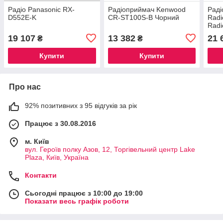
Радіо Panasonic RX-
Радіоприймач Kenwood
Раді
D552E-K
CR-ST100S-B Чорний
Radi
Radi
586 
19 107
13 382
21 
₴
₴
antr
Купити
Купити
Про нас
92% позитивних з 95 відгуків за рік
Працює з 30.08.2016
м. Київ
вул. Героїв полку Азов, 12, Торгівельний центр Lake
Plaza, Київ, Україна
Контакти
Сьогодні працює з 10:00 до 19:00
Показати весь графік роботи