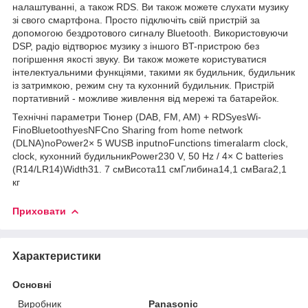
налаштуванні, а також RDS. Ви також можете слухати музику
зі свого смартфона. Просто підключіть свій пристрій за
допомогою бездротового сигналу Bluetooth. Використовуючи
DSP, радіо відтворює музику з іншого BT-пристрою без
погіршення якості звуку. Ви також можете користуватися
інтелектуальними функціями, такими як будильник, будильник
із затримкою, режим сну та кухонний будильник. Пристрій
портативний - можливе живлення від мережі та батарейок.
Технічні параметри Тюнер (DAB, FM, AM) + RDSyesWi-
FinoBluetoothyesNFCno Sharing from home network
(DLNA)noPower2× 5 WUSB inputnoFunctions timeralarm clock,
clock, кухонний будильникPower230 V, 50 Hz / 4× C batteries
(R14/LR14)Width31. 7 смВисота11 смГлибина14,1 смВага2,1
кг
Приховати
Характеристики
Основні
Виробник
Panasonic