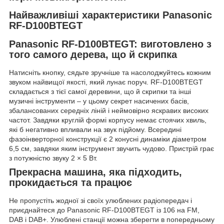
Найважливіші характеристики Panasonic
RF-D100BTEGT
Panasonic RF-D100BTEGT: виготовлено з
того самого дерева, що й скрипка
Натисніть кнопку, сядьте зручніше та насолоджуйтесь кожним
звуком найвищої якості, який лунає поруч. RF-D100BTEGT
складається з тієї самої деревини, що й скрипки та інші
музичні інструменти – у цьому секрет насичених басів,
збалансованих середніх ліній і неймовірно яскравих високих
частот. Завдяки круглій формі корпусу немає стоячих хвиль,
які б негативно впливали на звук підйому. Всередині
фазоінверторної конструкції є 2 конусні динаміки діаметром
6,5 см, завдяки яким інструмент звучить чудово. Пристрій грає
з потужністю звуку 2 × 5 Вт.
Прекрасна машина, яка підходить,
прокидається та працює
Не пропустіть жодної зі своїх улюблених радіопередач і
приєднайтеся до Panasonic RF-D100BTEGT із 106 на FM,
DAB і DAB+. Улюблені станції можна зберегти в попередньому