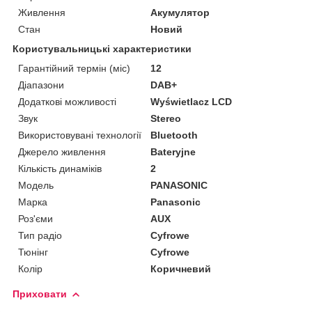
Живлення
Акумулятор
Стан
Новий
Користувальницькі характеристики
Гарантійний термін (міс)
12
Діапазони
DAB+
Додаткові можливості
Wyświetlacz LCD
Звук
Stereo
Використовувані технології
Bluetooth
Джерело живлення
Bateryjne
Кількість динаміків
2
Мoдель
PANASONIC
Марка
Panasonic
Роз'єми
AUX
Тип радіо
Cyfrowe
Тюнінг
Cyfrowe
Колір
Коричневий
Приховати