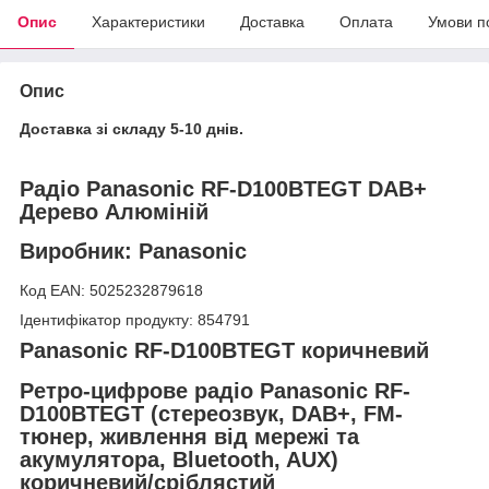
Опис
Характеристики
Доставка
Оплата
Умови п
Опис
Доставка зі складу 5-10 днів.
Радіо Panasonic RF-D100BTEGT DAB+
Дерево Алюміній
Виробник: Panasonic
Код EAN: 5025232879618
Ідентифікатор продукту: 854791
Panasonic RF-D100BTEGT коричневий
Ретро-цифрове радіо Panasonic RF-
D100BTEGT (стереозвук, DAB+, FM-
тюнер, живлення від мережі та
акумулятора, Bluetooth, AUX)
коричневий/сріблястий