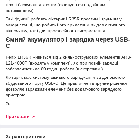
тіла, і блокування кнопки (активується подвійним
натисканням).
Такі функції роблять ліхтарик LR35R простим і зручним у
використанні, що робить його придатним як для активного
відпочинку, так і для професійного використання.
Ємний акумулятор і зарядка через USB-
C
Fenix LR36R живиться від 2 сильнострумових елементів ARB-
L21-4000P (входять у комплект), які при повній зарядці
забезпечують до 80 годин роботи (в екорежимі).
Ліхтарик має систему швидкого заряджання за допомогою
вбудованого порту USB-C. Це практичне та зручне рішення
дозволяє заряджати елемент без додаткового зарядного
пристрою.
Ус
Приховати
Характеристики