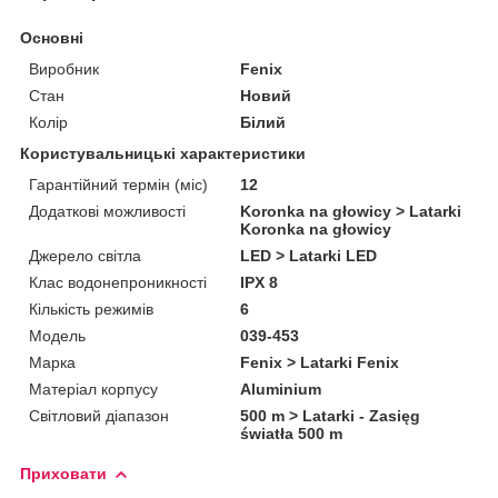
Основні
Виробник
Fenix
Стан
Новий
Колір
Білий
Користувальницькі характеристики
Гарантійний термін (міс)
12
Додаткові можливості
Koronka na głowicy > Latarki
Koronka na głowicy
Джерело світла
LED > Latarki LED
Клас водонепроникності
IPX 8
Кількість режимів
6
Мoдель
039-453
Марка
Fenix > Latarki Fenix
Матеріал корпусу
Aluminium
Світловий діапазон
500 m > Latarki - Zasięg
światła 500 m
Приховати