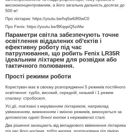
висококонцентрованим, а його загальна дальність досягає до
500 м!
Про ліхтарик: https://youtu.be/hq5w6iR0wC0
Про Fenix: https://youtu.be/BKqqeQ5zAfw
Параметри світла забезпечують точне
освітлення віддалених об'єктів і
ефективну роботу під час
патрулювання, що робить Fenix LR35R
ідеальним ліхтарем для розвідки або
тактичного полювання.
Прості режими роботи
Користувач має в своєму розпорядженні 5 режимів постійного
освітлення: турбо, високий, середній, низький і 1 режим
спалаху: стробоскоп.
Усі дії, пов’язані з керуванням ліхтариком, наприклад
увімкненням, вимкненням і зміною режимів, виконуються за
допомогою однієї бічної кнопки з нержавіючої сталі.
Два рішення захищають від випадкового ввімкнення ліхтарика
під час його носіння, тобто кнопка, розташована під лінією