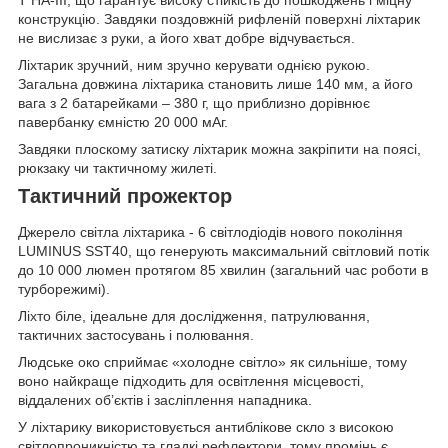
T HA-III, що гарантує високу стійкість до пошкоджень і міцну
конструкцію. Завдяки поздовжній рифленій поверхні ліхтарик
не вислизає з руки, а його хват добре відчувається.
Ліхтарик зручний, ним зручно керувати однією рукою.
Загальна довжина ліхтарика становить лише 140 мм, а його
вага з 2 батарейками – 380 г, що приблизно дорівнює
павербанку ємністю 20 000 мАг.
Завдяки плоскому затиску ліхтарик можна закріпити на поясі,
рюкзаку чи тактичному жилеті.
Тактичний прожектор
Джерело світла ліхтарика - 6 світлодіодів нового покоління
LUMINUS SST40, що генерують максимальний світловий потік
до 10 000 люмен протягом 85 хвилин (загальний час роботи в
турборежимі).
Ліхто біле, ідеальне для дослідження, патрулювання,
тактичних застосувань і полювання.
Людське око сприймає «холодне світло» як сильніше, тому
воно найкраще підходить для освітлення місцевості,
віддалених об’єктів і засліплення нападника.
У ліхтарику використовується антиблікове скло з високою
світлопроникністю та гладкі рефлектори, тому промінь є