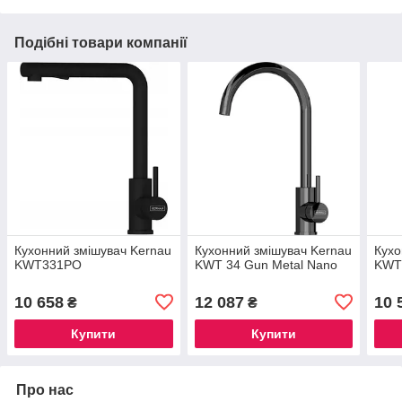
Подібні товари компанії
Кухонний змішувач Kernau
Кухонний змішувач Kernau
Кухо
KWT331PO
KWT 34 Gun Metal Nano
KWT 
10 658
12 087
10 
₴
₴
Купити
Купити
Про нас