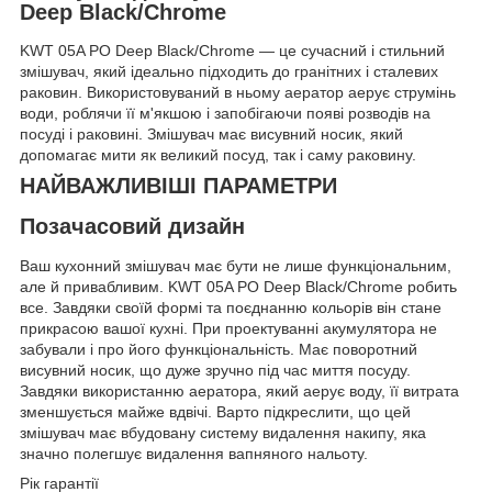
Deep Black/Chrome
KWT 05A PO Deep Black/Chrome — це сучасний і стильний
змішувач, який ідеально підходить до гранітних і сталевих
раковин. Використовуваний в ньому аератор аерує струмінь
води, роблячи її м'якшою і запобігаючи появі розводів на
посуді і раковині. Змішувач має висувний носик, який
допомагає мити як великий посуд, так і саму раковину.
НАЙВАЖЛИВІШІ ПАРАМЕТРИ
Позачасовий дизайн
Ваш кухонний змішувач має бути не лише функціональним,
але й привабливим. KWT 05A PO Deep Black/Chrome робить
все. Завдяки своїй формі та поєднанню кольорів він стане
прикрасою вашої кухні. При проектуванні акумулятора не
забували і про його функціональність. Має поворотний
висувний носик, що дуже зручно під час миття посуду.
Завдяки використанню аератора, який аерує воду, її витрата
зменшується майже вдвічі. Варто підкреслити, що цей
змішувач має вбудовану систему видалення накипу, яка
значно полегшує видалення вапняного нальоту.
Рік гарантії