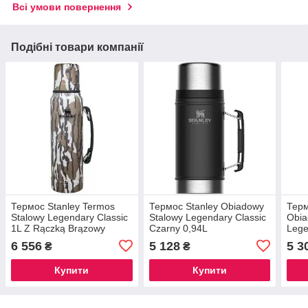
Всі умови повернення
Подібні товари компанії
Термос Stanley Termos
Термос Stanley Obiadowy
Терм
Stalowy Legendary Classic
Stalowy Legendary Classic
Obia
1L Z Rączką Brązowy
Czarny 0,94L
Lege
Camo Mossy Oak
0.94
6 556
5 128
5 3
₴
₴
Купити
Купити