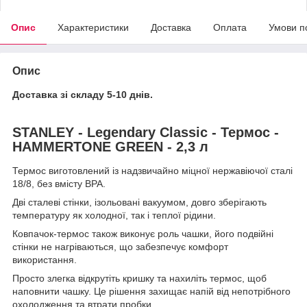
Опис
Характеристики
Доставка
Оплата
Умови п
Опис
Доставка зі складу 5-10 днів.
STANLEY - Legendary Classic - Термос -
HAMMERTONE GREEN - 2,3 л
Термос виготовлений із надзвичайно міцної нержавіючої сталі
18/8, без вмісту BPA.
Дві сталеві стінки, ізольовані вакуумом, довго зберігають
температуру як холодної, так і теплої рідини.
Ковпачок-термос також виконує роль чашки, його подвійні
стінки не нагріваються, що забезпечує комфорт
використання.
Просто злегка відкрутіть кришку та нахиліть термос, щоб
наповнити чашку. Це рішення захищає напій від непотрібного
охолодження та втрати пробки.