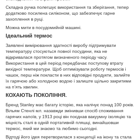
Складна ручка полегшує використання та зберігання, тепер
додатково посилена силіконом, що забезпечує гарне
захоплення в руці.
Можна мити в посудомийній машині.
Ідеальний термос
Заявлені вимірювання здатності виробу підтримувати
температуру стосуються повної посудини, яка не
відкривалася протягом визначеного періоду часу.
Використання в цей період передбачає поступову втрату
вихідної температури. Щоб оптимізувати роботу термосів і
чашок, перш ніж покласти в них відповідні продукти, залийте
їх гарячою або холодною водою і залиште щільно закритими
на п’ять хвилин.
КОХАЮТЬ ПОКОЛІННЯ.
Бренд Stanley має багату історію, яка налічує понад 100 років.
Вільям Стенлі мл. назавжди змінивши спосіб споживання
гарячих напоїв, у 1913 році він поєднав вакуумну ізоляцію та
міцність сталі в одній портативній пляшці, винайшовши
термос, який ми знаємо та любимо сьогодні.
Відтоді його ідея перетворилася з концепції на ікону та стала