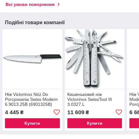
Всі умови повернення
Подібні товари компанії
Ніж Victorinox Nóż Do
Кишеньковий ніж
Ніж 
Porcjowania Swiss Modern
Victorinox SwissTool III
Mod
6.9013.25B (6901325B)
3.0327.L
Porc
Orze
4 445
11 609
6 6
₴
₴
Купити
Купити