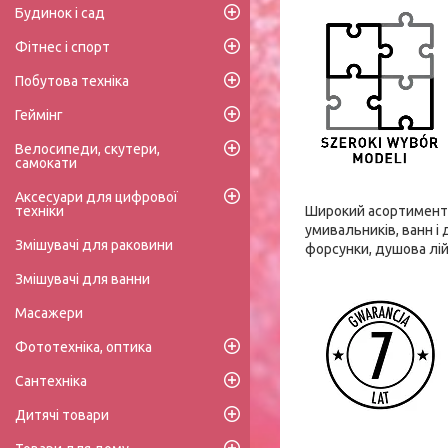
Будинок і сад
Фітнес і спорт
Побутова техніка
Геймінг
Велосипеди, скутери,
самокати
Аксесуари для цифрової
техніки
Широкий асортимент 
умивальників, ванн і
Змішувачі для раковини
форсунки, душова лій
Змішувачі для ванни
Масажери
Фототехніка, оптика
Сантехніка
Дитячі товари