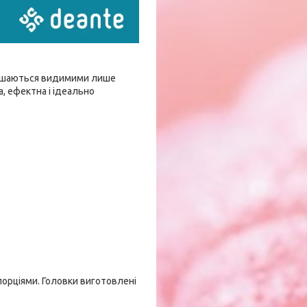
алишаються видимими лише
, ефектна і ідеально
порціями. Головки виготовлені