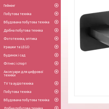
Геймінг
Побутова техніка
Вбудована побутова техніка
Дрібна побутова техніка
Фототехніка, оптика
Іграшки та LEGO
Будинок і сад
Фітнес і спорт
Аксесуари для цифрової
техніки
TV та аудіотехніка
Побутова техніка
Вбудована побутова техніка
Дрібна побутова техніка