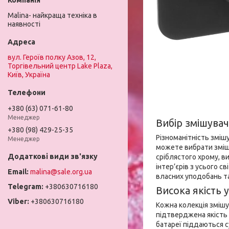
Malina- найкраща техніка в
наявності
вул. Героїв полку Азов, 12,
Торгівельний центр Lake Plaza,
Київ, Україна
+380 (63) 071-61-80
Менеджер
Вибір змішува
+380 (98) 429-25-35
Різноманітність зміш
Менеджер
можете вибрати змішу
сріблястого хрому, 
інтер’єрів з усього 
malina@sale.org.ua
власних уподобань т
+380630716180
Висока якість 
+380630716180
Кожна колекція змішу
підтверджена якість 
батареї піддаються с