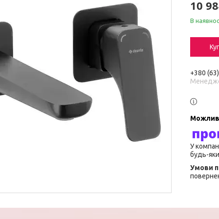
10 98
В наявнос
Ку
+380 (63
Менедж
У компан
будь-яки
повернен