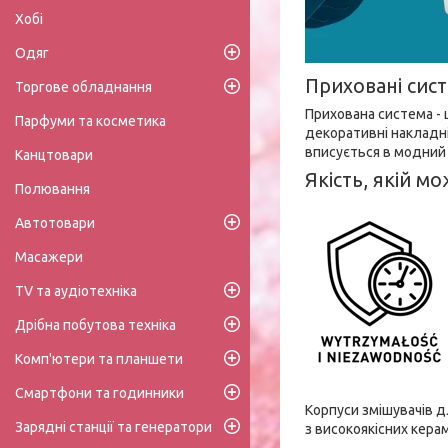
Хобі
Одяг
Приховані сис
Торгове обладнання
Прихована система - 
Парфуми та косметика
декоративні накладні
вписується в модний 
Канцтовари
Якість, якій м
Полювання
Автотовари
Масажери
TV та аудіотехніка
Дрібна побутова техніка
Комп'ютери та планшети
Смартфони та годинники
Корпуси змішувачів д
Зарядні станції та генератори
з високоякісних кера