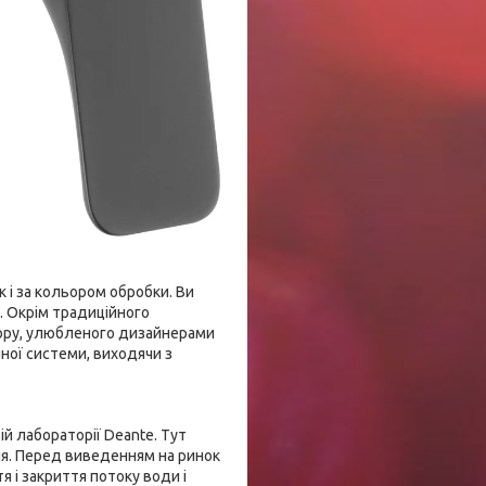
к і за кольором обробки. Ви
. Окрім традиційного
ьору, улюбленого дизайнерами
нної системи, виходячи з
й лабораторії Deante. Тут
ння. Перед виведенням на ринок
 і закриття потоку води і