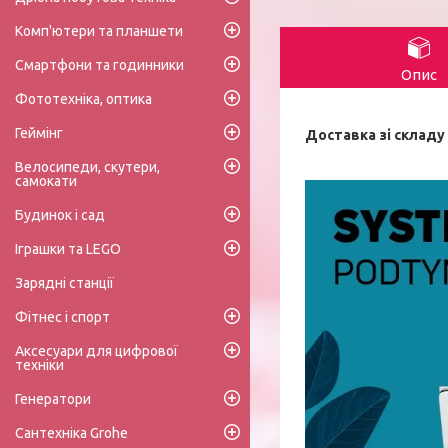
Комп'ютери та планшети
Смартфони та годинники
Опис
Фототехніка, оптика
Геймінг
Доставка зі складу 
Велосипеди, скутери,
самокати
Будинок і сад
Іграшки та LEGO
Зарядні станції
Фітнес і спорт
Аксесуари для цифрової
техніки
Генератори
Сантехніка Grohe