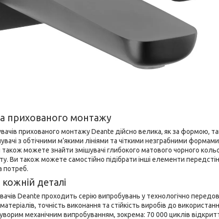
ча прихованого монтажу
увачів прихованого монтажу Deante дійсно велика, як за формою, та
вачі з обтічними м’якими лініями та чіткими незграбними формами
ви також можете знайти змішувачі глибокого матового чорного кол
світу. Ви також можете самостійно підібрати інші елементи передсті
а потреб.
у кожній деталі
вачів Deante проходить серію випробувань у технологічно передові
матеріалів, точність виконання та стійкість виробів до використа
уворим механічним випробуванням, зокрема: 70 000 циклів відкриття