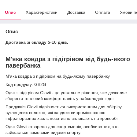
Опис
Характеристики
Доставка
Оплата
Умови п
Опис
Доставка зі складу 5-10 днів.
М'яка ковдра з підігрівом від будь-якого
павербанка
М'яка ковдра з підігрівом на будь-якому павербанку
Код продукту: GB2G
Одяг з підігрівом Glovii - це унікальне рішення, яке дозволяє
зберегти тепловий комфорт навіть у найхолодніші дні.
Продукція Glovii відрізняється використанням для обігріву
вуглецевих волокон, які завдяки випромінюванню
інфрачервоних хвиль позитивно впливають на кровообіг.
Одяг Glovii створено для спортсменів, особливо тих, хто
займається зимовими видами спорту.