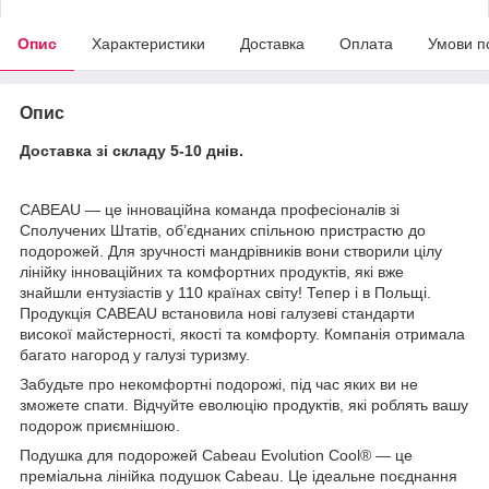
Опис
Характеристики
Доставка
Оплата
Умови п
Опис
Доставка зі складу 5-10 днів.
CABEAU — це інноваційна команда професіоналів зі
Сполучених Штатів, об’єднаних спільною пристрастю до
подорожей. Для зручності мандрівників вони створили цілу
лінійку інноваційних та комфортних продуктів, які вже
знайшли ентузіастів у 110 країнах світу! Тепер і в Польщі.
Продукція CABEAU встановила нові галузеві стандарти
високої майстерності, якості та комфорту. Компанія отримала
багато нагород у галузі туризму.
Забудьте про некомфортні подорожі, під час яких ви не
зможете спати. Відчуйте еволюцію продуктів, які роблять вашу
подорож приємнішою.
Подушка для подорожей Cabeau Evolution Cool® — це
преміальна лінійка подушок Cabeau. Це ідеальне поєднання