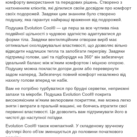
комфорту використання та передових рішень. Створено з
натхненням клієнтів, які ділилися своїм досвідом про комфорт
своїх подорожей. Завдяки цим знанням було створено
подушку, яка гарантує найкращі враження від подорожей.
Подушка Evolution Cool® — це перш за все чутлива піна
подвійної щільності з чудовою здатністю адаптуватися до
форми тіла. Завдяки вентиляційним отворам виріб має
оптимальні охолоджувальні властивості, що дозволяє вільно
відводити надлишок тепла та запобігати перегріву. Завдяки
підтримці голови, шиї та підборіддя на 360° він забезпечує
ідеальний баланс між м’яким комфортом і міцною опорою.
Подушку можна покласти догори дном або перевернути
задом наперед. Забезпечує повний комфорт незалежно від
нахилу голови вперед чи набік.
Вам не потрібно турбуватися про брудні серветки, неприємні
запахи та мікроби. Подушка Evolution Cool® покрита
високоякісним м'яким велюровим покриттям, яке можна легко
зняти і випрати в пральній машині, не боячись втратити свої
первинні властивості. Це дозволить вам підтримувати його в
чистоті до наступної поїздки.
Evolution Cool® також компактний. У складеному зручному
футлярі його об’єм зменшується до половини початкового