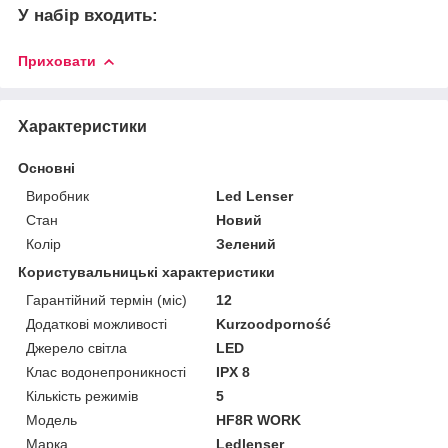
У набір входить:
Приховати
Характеристики
Основні
Виробник
Led Lenser
Стан
Новий
Колір
Зелений
Користувальницькі характеристики
Гарантійний термін (міс)
12
Додаткові можливості
Kurzoodporność
Джерело світла
LED
Клас водонепроникності
IPX 8
Кількість режимів
5
Мoдель
HF8R WORK
Марка
Ledlenser