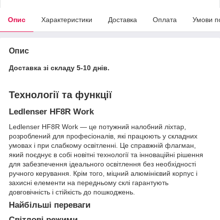
Опис
Характеристики
Доставка
Оплата
Умови п
Опис
Доставка зі складу 5-10 днів.
Технології та функції
Ledlenser HF8R Work
Ledlenser HF8R Work — це потужний налобний ліхтар,
розроблений для професіоналів, які працюють у складних
умовах і при слабкому освітленні. Це справжній флагман,
який поєднує в собі новітні технології та інноваційні рішення
для забезпечення ідеального освітлення без необхідності
ручного керування. Крім того, міцний алюмінієвий корпус і
захисні елементи на передньому склі гарантують
довговічність і стійкість до пошкоджень.
Найбільші переваги
Світлові режими