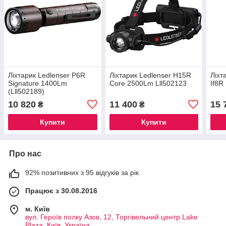
Ліхтарик Ledlenser P6R
Ліхтарик Ledlenser H15R
Ліхт
Signature 1400Lm
Core 2500Lm Lll502123
If8R
(Lll502189)
10 820
11 400
15 
₴
₴
Купити
Купити
Про нас
92% позитивних з 95 відгуків за рік
Працює з 30.08.2016
м. Київ
вул. Героїв полку Азов, 12, Торгівельний центр Lake
Plaza, Київ, Україна