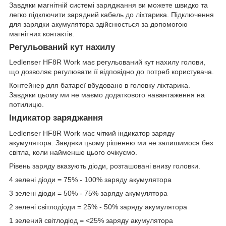
Завдяки магнітній системі заряджання ви можете швидко та
легко підключити зарядний кабель до ліхтарика. Підключення
для зарядки акумулятора здійснюється за допомогою
магнітних контактів.
Регульований кут нахилу
Ledlenser HF8R Work має регульований кут нахилу голови,
що дозволяє регулювати її відповідно до потреб користувача.
Контейнер для батареї вбудовано в головку ліхтарика.
Завдяки цьому ми не маємо додаткового навантаження на
потилицю.
Індикатор заряджання
Ledlenser HF8R Work має чіткий індикатор заряду
акумулятора. Завдяки цьому рішенню ми не залишимося без
світла, коли найменше цього очікуємо.
Рівень заряду вказують діоди, розташовані внизу головки.
4 зелені діоди = 75% - 100% заряду акумулятора
3 зелені діоди = 50% - 75% заряду акумулятора
2 зелені світлодіоди = 25% - 50% заряду акумулятора
1 зелений світлодіод = <25% заряду акумулятора