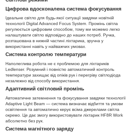
Цифрова вдосконалена система фокусування
Ідеальне світло для будь-якої ситуації завдяки новітній
технології Digital Advanced Focus System. Промінь світла
регулюється цифровим способом, тому ми можемо легко
налаштувати світло відповідно до наших потреб. Ручка,
розташована в нижній частині ліхтарика, зручна у
використанні навіть у найважчих умовах.
Система контролю температури
Наполеглива робота не є проблемою для ліхтариків
Ledlenser. Розумний і повністю автоматичний контроль
температури захищає від опіків рук і перегріву світлодіода
незалежно від способу використання.
Адаптивний світловий промінь
Автоматичне затемнення та фокусування завдяки технології
Adaptive Light Beam — система визначає відбиття та умови
освітлення та автоматично керує всіма джерелами світла
окремо. Це дає змогу використовувати ліхтарик HF8R Work
абсолютно без рук.
Система магнітного заряду