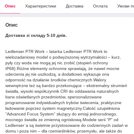
Опис
Характеристики
Доставка
Оплата
Умови п
Опис
Доставка зі складу 5-10 днів.
Ledlenser P7R Work – latarka Ledlenser P7R Work to
wielozadaniowy model o podwyższonej wytrzymałości – kurz,
pyły czy woda nie mogą jej nic zrobić (stopień ochrony
IP68).Różne elementy ochronne sprawiają, że nawet mocne
uderzenia jej nie uszkodzą, a dodatkowo wykazuje ona
odporność na działanie środków chemicznych.Walory
wewnętrzne też są bardzo przekonujące – ekstremalny strumień
światła, wysoki współczynnik CRI do oddawania naturalnych
barw oświetlanych przedmiotów, spersonalizowane
programowanie indywidualnych trybów świecenia, praktyczne
ładowanie poprzez system magnetyczny.Całość uzupełniona
“Advanced Focus System” służący do emisji jednorodnego,
mocnego światła ze zmienną ogniskową.Modele serii “P” od
Ledlenser`a są świetnie przystosowane do codziennych zadań w
domu i poza nim – dla rzemieślników, przemysłu, ale także do