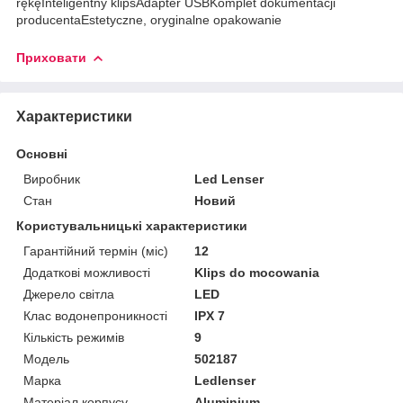
rękęInteligentny klipsAdapter USBKomplet dokumentacji
producentaEstetyczne, oryginalne opakowanie
Приховати
Характеристики
Основні
Виробник
Led Lenser
Стан
Новий
Користувальницькі характеристики
Гарантійний термін (міс)
12
Додаткові можливості
Klips do mocowania
Джерело світла
LED
Клас водонепроникності
IPX 7
Кількість режимів
9
Мoдель
502187
Марка
Ledlenser
Матеріал корпусу
Aluminium