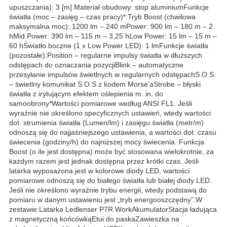
upuszczania): 3 [m] Materiał obudowy: stop aluminiumFunkcje
światła (moc – zasięg – czas pracy)*:Tryb Boost (chwilowa
maksymalna moc): 1200 lm – 240 mPower: 900 lm – 180 m – 2
hMid Power: 390 lm – 115 m – 3,25 hLow Power: 15 lm – 15 m –
60 hŚwiatło boczne (1 x Low Power LED): 1 lmFunkcje światła
(pozostałe):Position – regularne impulsy światła w dłuższych
odstępach do oznaczania pozycjiBlink – automatyczne
przesyłanie impulsów świetlnych w regularnych odstępachS.O.S.
– świetlny komunikat S.O.S z kodem Morse’aStrobe – błyski
światła z irytującym efektem oślepienia m. in. do
samoobrony*Wartości pomiarowe według ANSI FL1. Jeśli
wyraźnie nie określono specyficznych ustawień, wtedy wartości
dot. strumienia światła (Lumen/lm) i zasięgu światła (metr/m)
odnoszą się do najjaśniejszego ustawienia, a wartości dot. czasu
świecenia (godziny/h) do najniższej mocy świecenia. Funkcja
Boost (o ile jest dostępna) może być stosowana wielokrotnie, za
każdym razem jest jednak dostępna przez krótki czas. Jeśli
latarka wyposażona jest w kolorowe diody LED, wartości
pomiarowe odnoszą się do białego światła lub białej diody LED.
Jeśli nie określono wyraźnie trybu energii, wtedy podstawą do
pomiaru w danym ustawieniu jest „tryb energooszczędny”.W
zestawie:Latarka Ledlenser P7R WorkAkumulatorStacja ładująca
z magnetyczną końcówkąEtui do paskaZawieszka na