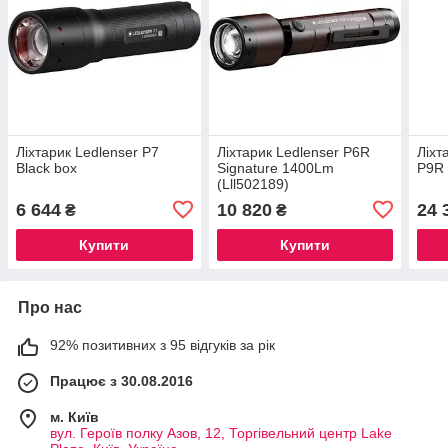
Ліхтарик Ledlenser P7
Ліхтарик Ledlenser P6R
Ліхт
Black box
Signature 1400Lm
P9R 
(Lll502189)
6 644
10 820
24 
₴
₴
Купити
Купити
Про нас
92% позитивних з 95 відгуків за рік
Працює з 30.08.2016
м. Київ
вул. Героїв полку Азов, 12, Торгівельний центр Lake