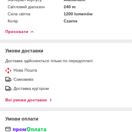
Світловий діапазон
240 m
Сила світла
1200 lumenów
Колір
Czarne
Приховати
Умови доставки
Доставка здійснюється тільки по передоплаті.
Нова Пошта
Самовивіз
Доставка кур'єром
Всі умови доставки
Умови оплати