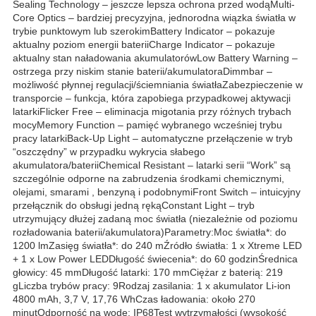
Sealing Technology – jeszcze lepsza ochrona przed wodąMulti-
Core Optics – bardziej precyzyjna, jednorodna wiązka światła w
trybie punktowym lub szerokimBattery Indicator – pokazuje
aktualny poziom energii bateriiCharge Indicator – pokazuje
aktualny stan naładowania akumulatorówLow Battery Warning –
ostrzega przy niskim stanie baterii/akumulatoraDimmbar –
możliwość płynnej regulacji/ściemniania światłaZabezpieczenie w
transporcie – funkcja, która zapobiega przypadkowej aktywacji
latarkiFlicker Free – eliminacja migotania przy różnych trybach
mocyMemory Function – pamięć wybranego wcześniej trybu
pracy latarkiBack-Up Light – automatyczne przełączenie w tryb
“oszczędny” w przypadku wykrycia słabego
akumulatora/bateriiChemical Resistant – latarki serii “Work” są
szczególnie odporne na zabrudzenia środkami chemicznymi,
olejami, smarami , benzyną i podobnymiFront Switch – intuicyjny
przełącznik do obsługi jedną rękąConstant Light – tryb
utrzymujący dłużej zadaną moc światła (niezależnie od poziomu
rozładowania baterii/akumulatora)Parametry:Moc światła*: do
1200 lmZasięg światła*: do 240 mŹródło światła: 1 x Xtreme LED
+ 1 x Low Power LEDDługość świecenia*: do 60 godzinŚrednica
głowicy: 45 mmDługość latarki: 170 mmCiężar z baterią: 219
gLiczba trybów pracy: 9Rodzaj zasilania: 1 x akumulator Li-ion
4800 mAh, 3,7 V, 17,76 WhCzas ładowania: około 270
minutOdporność na wodę: IP68Test wytrzymałości (wysokość