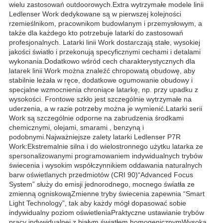
wielu zastosowań outdoorowych.Extra wytrzymałe modele linii
Ledlenser Work dedykowane są w pierwszej kolejności
rzemieślnikom, pracownikom budowlanym i przemysłowym, a
także dla każdego kto potrzebuje latarki do zastosowań
profesjonalnych. Latarki linii Work dostarczają stałe, wysokiej
jakości światło i przekonują specyficznymi cechami i detalami
wykonania.Dodatkowo wśród cech charakterystycznych dla
latarek linii Work można znaleźć chropowatą obudowę, aby
stabilnie leżała w ręce, dodatkowe ogumowanie obudowy i
specjalne wzmocnienia chroniące latarkę, np. przy upadku z
wysokości. Frontowe szkło jest szczególnie wytrzymałe na
uderzenia, a w razie potrzeby można je wymienić.Latarki serii
Work są szczególnie odporne na zabrudzenia środkami
chemicznymi, olejami, smarami , benzyną i
podobnymi.Najważniejsze zalety latarki Ledlenser P7R
Work:Ekstremalnie silna i do wielostronnego użytku latarka ze
spersonalizowanymi programowaniem indywidualnych trybów
świecenia i wysokim współczynnikiem oddawania naturalnych
barw oświetlanych przedmiotów (CRI 90)“Advanced Focus
System” służy do emisji jednorodnego, mocnego światła ze
zmienną ogniskowąZmienne tryby świecenia zapewnia “Smart
Light Technology”, tak aby każdy mógł dopasować sobie
indywidualny poziom oświetleniaPraktyczne ustawianie trybów
pracy indywidualnej z białym światłem homogenicznymWysoka