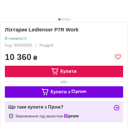
Ліхтарик Ledlenser P7R Work
В наявності
Код: 99280083
Роздріб
10 360
₴
Купити
або
Купити з
Що таке купити з Пром?
Замовлення під захистом