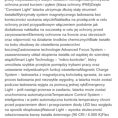
ochrona przed kurzem i pyłem (klasa ochrony IP68)Dzięki
“Constant Light” latarka utrzymuje dłużej stały strumień
światłaWytrzymały system magnetycznego ładowania bez
konieczności szukania wtyczkiNakładka na przełącznik w celu
ochrony przed przypadkowym włączeniem podobnie jak
dodatkowa nakładka na soczewkę w celu jej ochrony przed
zarysowaniemElementy ochronne na froncie oraz obrzeżach
oraz odporność na działanie środków chemicznychBiałe światło
na boku obudowy do oświetlenia powierzchni
bocznejZastosowane technologie:Advanced Focus System –
zaawansowany układ skupienia światła od wąskiej do szerokiej
wiązkiSmart Light Technology – “mikro-kontroler”, który
umożliwia szybkie przejście pomiędzy trybami pracy oraz
ustawianie indywidualnych funkcji oświetleniaMagnetic Charge
System – ładowarka z magnetyczną końcówką sprawia, że sam
proces ładowania jest niezwykle wygodny, a latarka może zostać
podczas ładowania wyjęta za pomocą jednej rękiEmergency
Light – jeśli nastąpi przerwa w zasilaniu, latarka może zostać
uruchomiona automatycznieTemperature Control System –
inteligentna i w pełni automatyczna kontrola temperatury chroni
przed poparzeniem dłoni i przegrzaniem diody LED bez względu
na sposób eksploatacjiNatural Light – wysoka skuteczność
odwzorowania barwy światła dziennego (90 CRI / 4.000 K)Flex