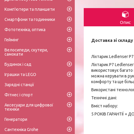
Комп'ютери та планшети
Смартфони та годинники
Опис
Фототехніка, оптика
Геймінг
Доставка зі складу 
Велосипеди, скутери,
самокати
Ліхтарик Ledlenser P7
Будинок і сад
Ліхтарик P7 Ledlense
використовує багато 
Іграшки та LEGO
можна керувати в рук
комфорту та ще більш
Зарядні станції
Використані технологі
Фітнес і спорт
Технічні дані:
Аксесуари для цифрової
Вміст набору:
техніки
5 РОКІВ ГАРАНТІЇ + 
Генератори
Сантехніка Grohe