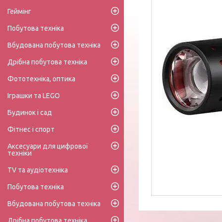
Геймінг
Побутова техніка
Вбудована побутова техніка
Дрібна побутова техніка
Фототехніка, оптика
Іграшки та LEGO
Будинок і сад
Фітнес і спорт
Аксесуари для цифрової
техніки
TV та аудіотехніка
Побутова техніка
Вбудована побутова техніка
Дрібна побутова техніка