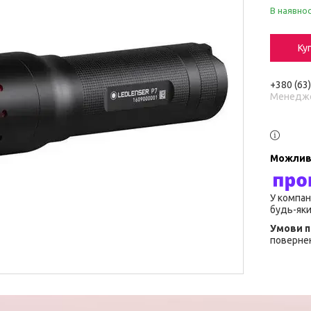
В наявнос
Ку
+380 (63
Менедж
У компан
будь-яки
повернен