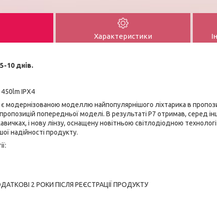
Характеристики
І
5-10 днів.
 450lm IPX4
r є модернізованою моделлю найпопулярнішого ліхтарика в пропози
пропозицій попередньої моделі. В результаті P7 отримав, серед ін
авичках, і нову лінзу, оснащену новітньою світлодіодною технологі
ої надійності продукту.
ї:
ДОДАТКОВІ 2 РОКИ ПІСЛЯ РЕЄСТРАЦІЇ ПРОДУКТУ