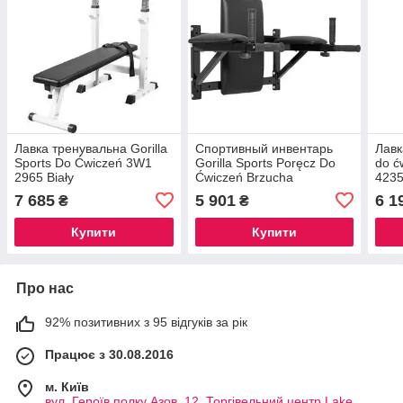
Лавка тренувальна Gorilla
Спортивный инвентарь
Лавк
Sports Do Ćwiczeń 3W1
Gorilla Sports Poręcz Do
do 
2965 Biały
Ćwiczeń Brzucha
423
TRA
7 685
5 901
6 1
₴
₴
Купити
Купити
Про нас
92% позитивних з 95 відгуків за рік
Працює з 30.08.2016
м. Київ
вул. Героїв полку Азов, 12, Торгівельний центр Lake