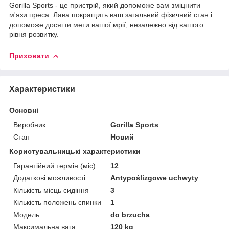
Gorilla Sports - це пристрій, який допоможе вам зміцнити
м'язи преса. Лава покращить ваш загальний фізичний стан і
допоможе досягти мети вашої мрії, незалежно від вашого
рівня розвитку.
Приховати
Характеристики
Основні
Виробник
Gorilla Sports
Стан
Новий
Користувальницькі характеристики
Гарантійний термін (міс)
12
Додаткові можливості
Antypoślizgowe uchwyty
Кількість місць сидіння
3
Кількість положень спинки
1
Мoдель
do brzucha
Максимальна вага
120 kg