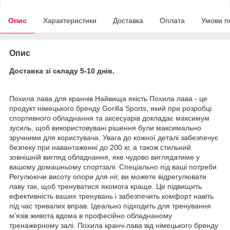
Опис
Характеристики
Доставка
Оплата
Умови п
Опис
Доставка зі складу 5-10 днів.
Похила лава для кранчів Найвища якість Похила лава - це
продукт німецького бренду Gorilla Sports, який при розробці
спортивного обладнання та аксесуарів докладає максимум
зусиль, щоб використовувані рішення були максимально
зручними для користувача. Увага до кожної деталі забезпечує
безпеку при навантаженні до 200 кг, а також стильний
зовнішній вигляд обладнання, яке чудово виглядатиме у
вашому домашньому спортзалі. Спеціально під ваші потреби
Регулюючи висоту опори для ніг, ви можете відрегулювати
лаву так, щоб тренуватися якомога краще. Це підвищить
ефективність ваших тренувань і забезпечить комфорт навіть
під час тривалих вправ. Ідеально підходить для тренування
м'язів живота вдома в професійно обладнаному
тренажерному залі. Похила кранч-лава від німецького бренду