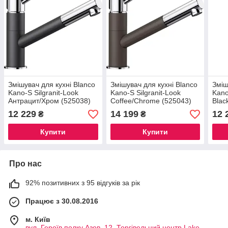
Змішувач для кухні Blanco
Змішувач для кухні Blanco
Зміш
Kano-S Silgranit-Look
Kano-S Silgranit-Look
Kano
Антрацит/Хром (525038)
Coffee/Chrome (525043)
Blac
12 229
14 199
12 
₴
₴
Купити
Купити
Про нас
92% позитивних з 95 відгуків за рік
Працює з 30.08.2016
м. Київ
вул. Героїв полку Азов, 12, Торгівельний центр Lake