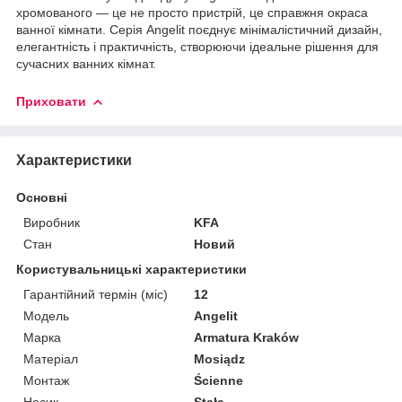
хромованого — це не просто пристрій, це справжня окраса
ванної кімнати. Серія Angelit поєднує мінімалістичний дизайн,
елегантність і практичність, створюючи ідеальне рішення для
сучасних ванних кімнат.
Приховати
Характеристики
Основні
Виробник
KFA
Стан
Новий
Користувальницькі характеристики
Гарантійний термін (міс)
12
Мoдель
Angelit
Марка
Armatura Kraków
Матеріал
Mosiądz
Монтаж
Ścienne
Носик
Stała