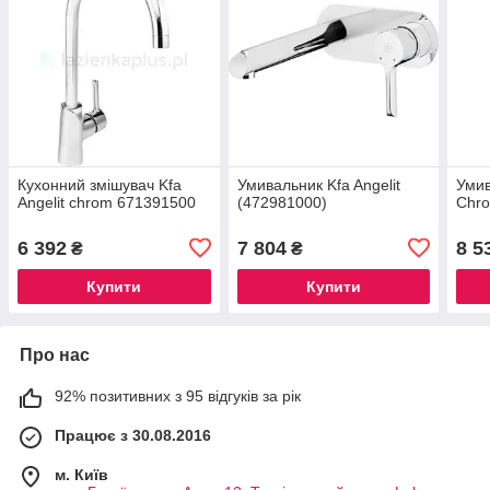
Кухонний змішувач Kfa
Умивальник Kfa Angelit
Умив
Angelit chrom 671391500
(472981000)
Chr
6 392
7 804
8 5
₴
₴
Купити
Купити
Про нас
92% позитивних з 95 відгуків за рік
Працює з 30.08.2016
м. Київ