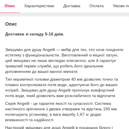
Опис
Характеристики
Доставка
Оплата
Умови п
Опис
Доставка зі складу 5-10 днів.
Змішувач для душу Angelit — вибір для тих, хто хоче поєднати
естетику з функціональністю. Виготовлений із міцної латуні,
цей змішувач не лише виглядає елегантно, але й гарантує
тривалий термін служби, що робить його ідеальним
доповненням до вашої ванної кімнати.
Тип керамічної головки діаметром 40 мм дозволяє точно та
плавно контролювати потік води, адаптуючи його до ваших
потреб. Змішувач для душу Angelit пропонує комфортний
потік води, який дозволить вам розслабитися та відпочити.
Серія Angelit - це гарантія якості та сучасності. Система
настінного кріплення з двома отворами та відстань 150 мм
полегшують установку, а вага виробу 1,67 кг додає
впевненості та надійності.
Настінний змішувач для душу Angelit в поєднанні білого і