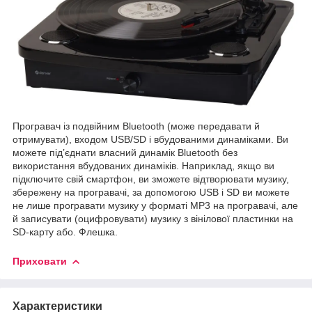
Програвач із подвійним Bluetooth (може передавати й
отримувати), входом USB/SD і вбудованими динаміками. Ви
можете під’єднати власний динамік Bluetooth без
використання вбудованих динаміків. Наприклад, якщо ви
підключите свій смартфон, ви зможете відтворювати музику,
збережену на програвачі, за допомогою USB і SD ви можете
не лише програвати музику у форматі MP3 на програвачі, але
й записувати (оцифровувати) музику з вінілової пластинки на
SD-карту або. Флешка.
Приховати
Характеристики