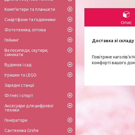
Комп'ютери та планшети
Смартфони та годинники
Опис
Фототехніка, оптика
Геймінг
Доставка зі складу 
Велосипеди, скутери,
самокати
Повітряне наголів’я 
комфорті вашого дому
Будинок і сад
Іграшки та LEGO
Зарядні станції
Фітнес і спорт
Аксесуари для цифрової
техніки
Генератори
Сантехніка Grohe