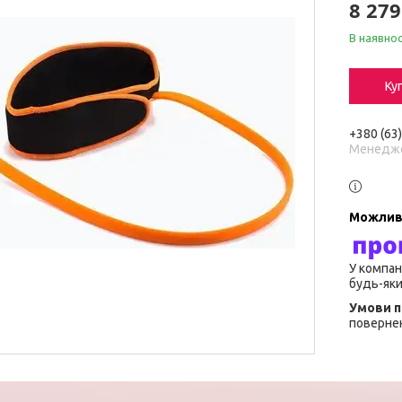
8 279
В наявнос
Ку
+380 (63
Менедж
У компан
будь-яки
повернен