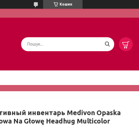
Кошик
тивный инвентарь Medivon Opaska
owa Na Głowę Headhug Multicolor