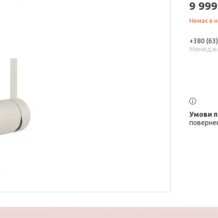
9 999
Немає в н
+380 (63
Менедж
повернен