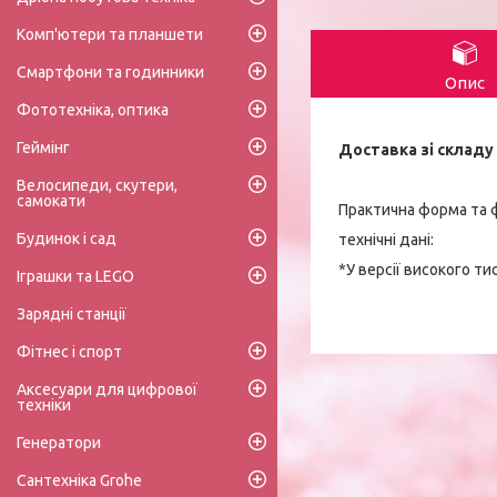
Комп'ютери та планшети
Смартфони та годинники
Опис
Фототехніка, оптика
Геймінг
Доставка зі складу 
Велосипеди, скутери,
самокати
Практична форма та 
Будинок і сад
технічні дані:
*У версії високого ти
Іграшки та LEGO
Зарядні станції
Фітнес і спорт
Аксесуари для цифрової
техніки
Генератори
Сантехніка Grohe