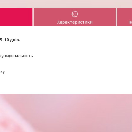
Характеристики
І
5-10 днів.
функціональність
ску