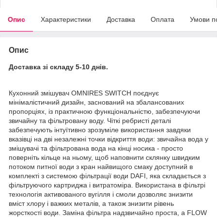
Опис
Характеристики
Доставка
Оплата
Умови п
Опис
Доставка зі складу 5-10 днів.
Кухонний змішувач OMNIRES SWITCH поєднує
мінімалістичний дизайн, заснований на збалансованих
пропорціях, із практичною функціональністю, забезпечуючи
звичайну та фільтровану воду. Чіткі ребристі деталі
забезпечують інтуїтивно зрозуміле використання завдяки
вказівці на дві незалежні точки відкриття води: звичайна вода у
змішувачі та фільтрована вода на кінці носика - просто
поверніть кільце на ньому, щоб наповнити склянку швидким
потоком питної води з кран найвищого смаку доступний в
комплекті з системою фільтрації води DAFI, яка складається з
фільтруючого картриджа і витратоміра. Використана в фільтрі
технологія активованого вугілля і смоли дозволяє знизити
вміст хлору і важких металів, а також знизити рівень
жорсткості води. Заміна фільтра надзвичайно проста, а FLOW