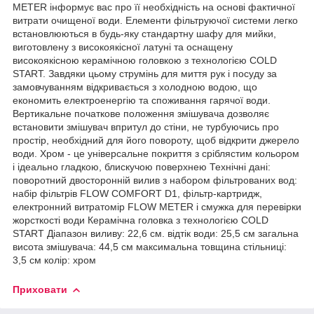
METER інформує вас про її необхідність на основі фактичної
витрати очищеної води. Елементи фільтруючої системи легко
встановлюються в будь-яку стандартну шафу для мийки,
виготовлену з високоякісної латуні та оснащену
високоякісною керамічною головкою з технологією COLD
START. Завдяки цьому струмінь для миття рук і посуду за
замовчуванням відкривається з холодною водою, що
економить електроенергію та споживання гарячої води.
Вертикальне початкове положення змішувача дозволяє
встановити змішувач впритул до стіни, не турбуючись про
простір, необхідний для його повороту, щоб відкрити джерело
води. Хром - це універсальне покриття з сріблястим кольором
і ідеально гладкою, блискучою поверхнею Технічні дані:
поворотний двосторонній вилив з набором фільтрованих вод:
набір фільтрів FLOW COMFORT D1, фільтр-картридж,
електронний витратомір FLOW METER і смужка для перевірки
жорсткості води Керамічна головка з технологією COLD
START Діапазон виливу: 22,6 см. відтік води: 25,5 см загальна
висота змішувача: 44,5 см максимальна товщина стільниці:
3,5 см колір: хром
Приховати