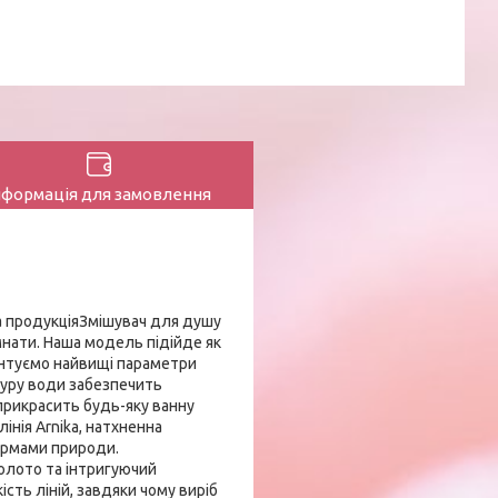
нформація для замовлення
 продукціяЗмішувач для душу
мнати. Наша модель підійде як
рантуємо найвищі параметри
туру води забезпечить
прикрасить будь-яку ванну
лінія Arnika, натхненна
формами природи.
золото та інтригуючий
сть ліній, завдяки чому виріб