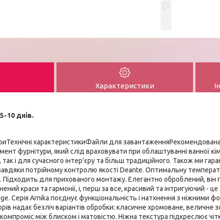
Характеристики
І
5-10 днів.
иТехнічні характеристикиФайли для завантаженняРекомендована
ент фурнітури, який слід враховувати при облаштуванні ванної кі
, так і для сучасного інтер'єру та більш традиційного. Також ми га
и завдяки потрійному контролю якості Deante. Оптимальну темпера
. Підходить для прихованого монтажу. Елегантно оброблений, він 
ений краси та гармонії, і, перш за все, красивий та інтригуючий - це 
e. Серія Arnika поєднує функціональність і натхнення з ніжними 
орів надає безліч варіантів обробки: класичне хромоване, величне 
компроміс між блиском і матовістю. Ніжна текстура підкреслює чіткі