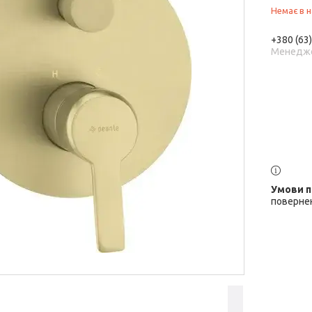
Немає в н
+380 (63
Менедж
повернен