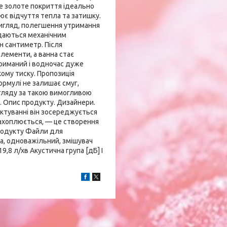
ве золоте покриття ідеально
рює відчуття тепла та затишку.
вигляд, полегшення утримання
іддаються механічним
н сантиметр. Після
лементи, а ванна стає
риманий і водночас дуже
ому тиску. Пропозиція
ормулі не залишає смуг,
гляду за такою вимогливою
. Опис продукту. Дизайнери.
ктуванні він зосереджується
захоплюється, — це створення
родукту Файли для
а, одноважільний, змішувач
9,8 л/хв Акустична група [дБ] I