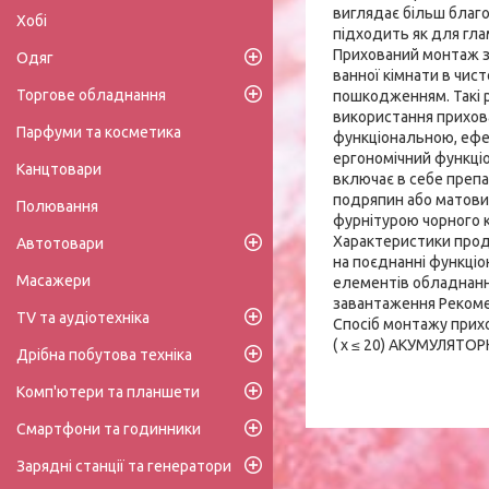
виглядає більш благо
Хобі
підходить як для гла
Прихований монтаж за
Одяг
ванної кімнати в чис
Торгове обладнання
пошкодженням. Такі р
використання прихов
Парфуми та косметика
функціональною, ефе
ергономічний функціо
Канцтовари
включає в себе препа
подряпин або матови
Полювання
фурнітурою чорного к
Характеристики прод
Автотовари
на поєднанні функціо
Масажери
елементів обладнанн
завантаження Рекоме
TV та аудіотехніка
Спосіб монтажу прихов
( x ≤ 20) АКУМУЛЯТО
Дрібна побутова техніка
Комп'ютери та планшети
Смартфони та годинники
Зарядні станції та генератори